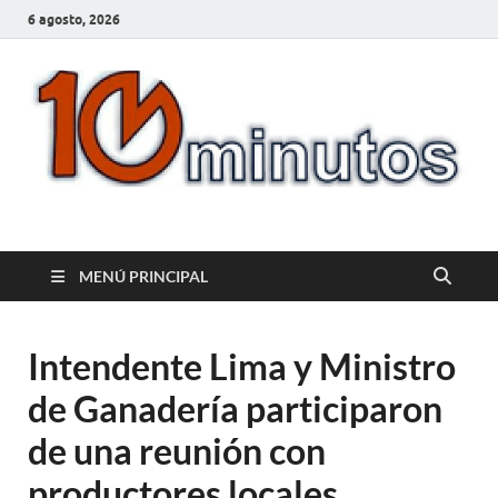
6 agosto, 2026
10minutos.com.uy
Tu conexión con Salto
MENÚ PRINCIPAL
Intendente Lima y Ministro
de Ganadería participaron
de una reunión con
productores locales