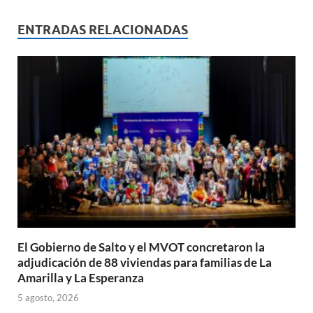
at
e
ail
nt
m
s
b
p
ENTRADAS RELACIONADAS
A
o
ar
p
o
ti
p
k
r
El Gobierno de Salto y el MVOT concretaron la
adjudicación de 88 viviendas para familias de La
Amarilla y La Esperanza
5 agosto, 2026