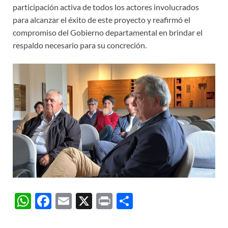
participación activa de todos los actores involucrados
para alcanzar el éxito de este proyecto y reafirmó el
compromiso del Gobierno departamental en brindar el
respaldo necesario para su concreción.
W
F
E
X
P
C
h
ac
m
ri
o