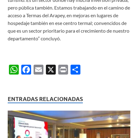
pero pública también. Estamos trabajando en el camino de
acceso a Termas del Arapey, en mejoras en lugares de
hospedaje también en ese centro termal; convencidos de
que es un sector prioritario para el crecimiento de nuestro
departamento” concluyó.
W
F
E
X
P
C
h
ac
m
ri
o
at
e
ail
nt
m
s
b
p
ENTRADAS RELACIONADAS
A
o
ar
p
o
ti
p
k
r