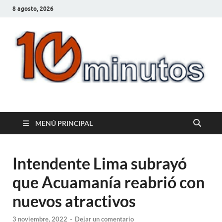
8 agosto, 2026
10minutos.com.uy
Tu conexión con Salto
MENÚ PRINCIPAL
Intendente Lima subrayó
que Acuamanía reabrió con
nuevos atractivos
3 noviembre, 2022
-
Dejar un comentario