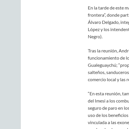
En la tarde de este ma
frontera”, donde part
Álvaro Delgado, inte
López y los intendent
Negro).
Tras la reunión, Andr
funcionamiento de lo
Gualeguaychú; “propo
salteños, sanduceros
comercio local y las 
“En esta reunión, ta
del Imesi a los combu
seguro de paro en lo
uso de los beneficio
vinculada a las exon