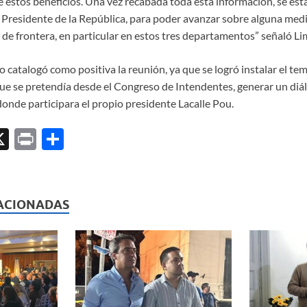
 estos beneficios. Una vez recabada toda esta información, se es
 Presidente de la República, para poder avanzar sobre alguna med
 de frontera, en particular en estos tres departamentos” señaló Li
o catalogó como positiva la reunión, ya que se logró instalar el tem
que se pretendía desde el Congreso de Intendentes, generar un diál
onde participara el propio presidente Lacalle Pou.
X
P
C
ri
o
l
nt
m
p
ACIONADAS
ar
ti
r