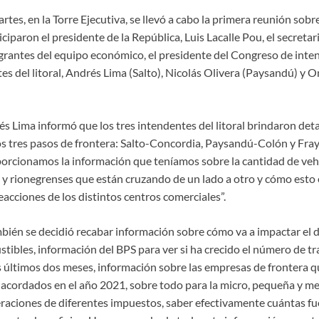
rtes, en la Torre Ejecutiva, se llevó a cabo la primera reunión sobre
iciparon el presidente de la República, Luis Lacalle Pou, el secretar
grantes del equipo económico, el presidente del Congreso de inte
es del litoral, Andrés Lima (Salto), Nicolás Olivera (Paysandú) y O
és Lima informó que los tres intendentes del litoral brindaron deta
s tres pasos de frontera: Salto-Concordia, Paysandú-Colón y Fra
rcionamos la información que teníamos sobre la cantidad de vehí
 y rionegrenses que están cruzando de un lado a otro y cómo esto 
reacciones de los distintos centros comerciales”.
mbién se decidió recabar información sobre cómo va a impactar el
stibles, información del BPS para ver si ha crecido el número de tr
s últimos dos meses, información sobre las empresas de frontera 
s acordados en el año 2021, sobre todo para la micro, pequeña y m
eraciones de diferentes impuestos, saber efectivamente cuántas f