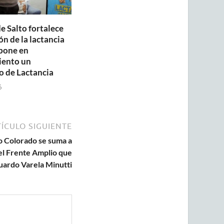
e Salto fortalece
n de la lactancia
pone en
iento un
o de Lactancia
6
ÍCULO SIGUIENTE
do Colorado se suma a
del Frente Amplio que
uardo Varela Minutti