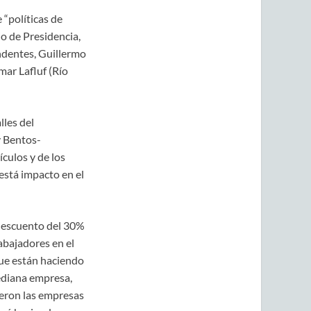
 “políticas de
io de Presidencia,
ndentes, Guillermo
mar Lafluf (Río
lles del
y Bentos-
culos y de los
está impacto en el
 descuento del 30%
abajadores en el
que están haciendo
ediana empresa,
ueron las empresas