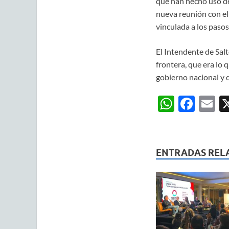
que han hecho uso de
nueva reunión con el
vinculada a los pasos
El Intendente de Salt
frontera, que era lo 
gobierno nacional y d
W
F
E
h
ac
m
at
e
ai
s
b
ENTRADAS REL
A
o
p
o
p
k