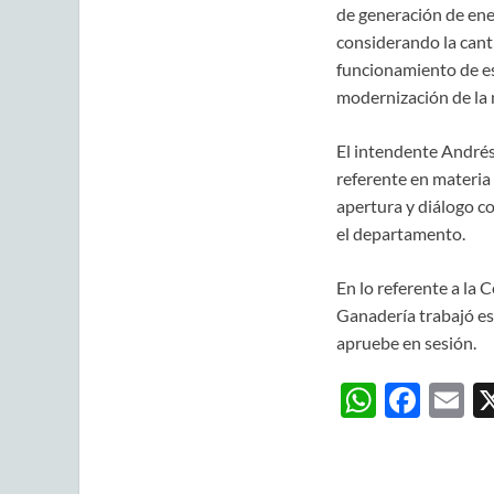
de generación de ener
considerando la cant
funcionamiento de es
modernización de la m
El intendente Andrés 
referente en materia
apertura y diálogo c
el departamento.
En lo referente a la 
Ganadería trabajó es
apruebe en sesión.
W
F
E
h
ac
m
at
e
ai