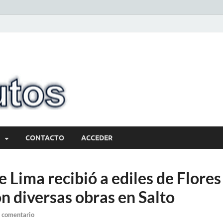
10minutos.com
Tu conexión con Salto
CONTACTO
ACCEDER
 Lima recibió a ediles de Flores
n diversas obras en Salto
 comentario