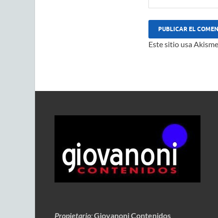
Este sitio usa Akisme
Propietario
:
Giovanoni Contenidos