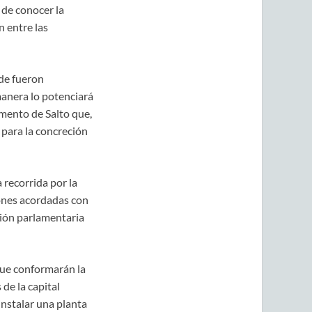
 de conocer la
 entre las
nde fueron
manera lo potenciará
amento de Salto que,
 para la concreción
 recorrida por la
iones acordadas con
ción parlamentaria
 que conformarán la
de la capital
instalar una planta