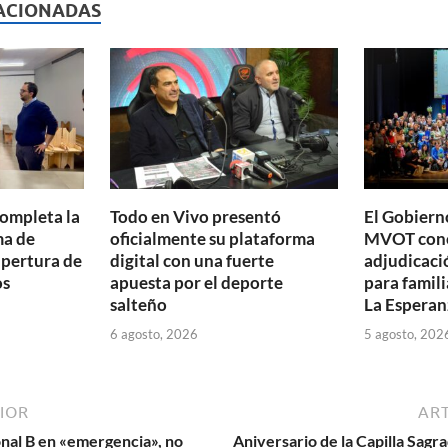
p
ACIONADAS
ar
ti
r
completa la
Todo en Vivo presentó
El Gobierno
ma de
oficialmente su plataforma
MVOT conc
apertura de
digital con una fuerte
adjudicaci
os
apuesta por el deporte
para famili
salteño
La Esperan
6 agosto, 2026
5 agosto, 202
IOR
ART
ional B en «emergencia», no
Aniversario de la Capilla Sagr