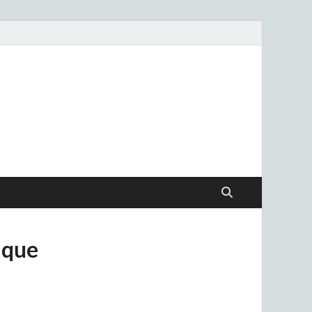
.uy
 que