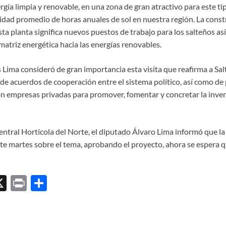
gía limpia y renovable, en una zona de gran atractivo para este ti
idad promedio de horas anuales de sol en nuestra región. La const
ta planta significa nuevos puestos de trabajo para los salteños as
atriz energética hacia las energías renovables.
Lima consideró de gran importancia esta visita que reafirma a Salt
 de acuerdos de cooperación entre el sistema político, así como d
on empresas privadas para promover, fomentar y concretar la inver
Central Hortícola del Norte, el diputado Álvaro Lima informó que l
te martes sobre el tema, aprobando el proyecto, ahora se espera q
X
P
C
ri
o
l
nt
m