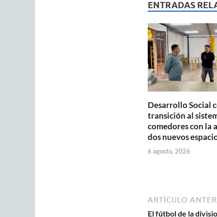
s
b
ENTRADAS REL
A
o
p
o
p
k
Desarrollo Social 
transición al siste
comedores con la 
dos nuevos espaci
6 agosto, 2026
ARTÍCULO ANTER
El fútbol de la divis