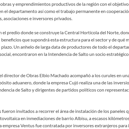
 obras y emprendimientos productivos de la región con el objetivo
en el departamento así como el trabajo permanente en cooperación
s, asociaciones e inversores privados.
n el predio donde se construye la Central Hortícola del Norte, do
 beneficios que supondrá esta estructura para el sector y de qué 
o plazo. Un anhelo de larga data de productores de todo el depart
social, encontraron en la Intendencia de Salto un socio estratégico
 el director de Obras Elbio Machado acompañó a los curules en una
pósito aduanero, donde la empresa Cujó realiza una de las invers
ndencia de Salto y dirigentes de partidos políticos con representa
s fueron invitados a recorrer el área de instalación de los paneles
tovoltaica en inmediaciones de barrio Albisu, a escasos kilómetros 
la empresa Ventus fue contratada por inversores extranjeros para 