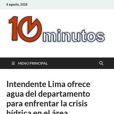
8 agosto, 2026
10minutos.com.uy
Tu conexión con Salto
MENÚ PRINCIPAL
Intendente Lima ofrece
agua del departamento
para enfrentar la crisis
hídrica en el área