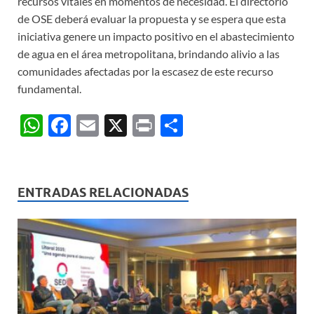
recursos vitales en momentos de necesidad. El directorio
de OSE deberá evaluar la propuesta y se espera que esta
iniciativa genere un impacto positivo en el abastecimiento
de agua en el área metropolitana, brindando alivio a las
comunidades afectadas por la escasez de este recurso
fundamental.
W
F
E
X
P
C
h
ac
m
ri
o
at
e
ail
nt
m
s
b
p
ENTRADAS RELACIONADAS
A
o
ar
p
o
ti
p
k
r