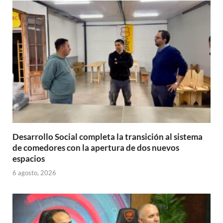
p
o
ti
p
k
r
Desarrollo Social completa la transición al sistema
de comedores con la apertura de dos nuevos
espacios
6 agosto, 2026