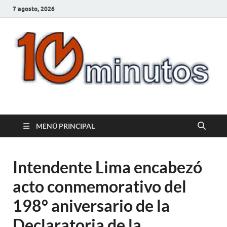
7 agosto, 2026
10minutos.com.uy
Tu conexión con Salto
MENÚ PRINCIPAL
Intendente Lima encabezó
acto conmemorativo del
198° aniversario de la
Declaratoria de la