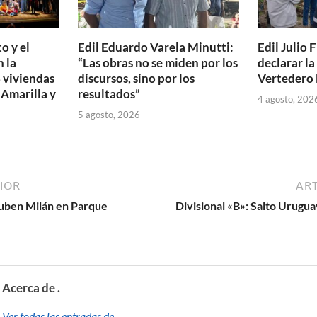
o y el
Edil Eduardo Varela Minutti:
Edil Julio F
 la
“Las obras no se miden por los
declarar l
 viviendas
discursos, sino por los
Vertedero 
 Amarilla y
resultados”
4 agosto, 202
5 agosto, 2026
IOR
ART
uben Milán en Parque
Divisional «B»: Salto Urugua
Acerca de .
Ver todas las entradas de . →