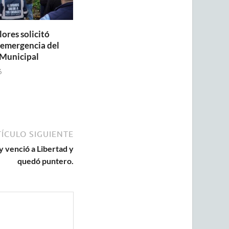
lores solicitó
a emergencia del
Municipal
6
ÍCULO SIGUIENTE
y venció a Libertad y
quedó puntero.