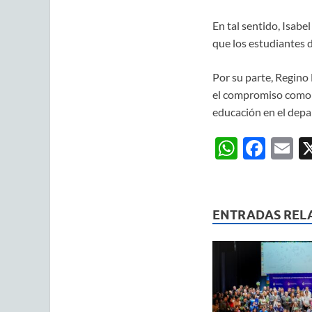
En tal sentido, Isabe
que los estudiantes 
Por su parte, Regino 
el compromiso como 
educación en el dep
W
F
E
h
ac
m
at
e
ai
s
b
ENTRADAS REL
A
o
p
o
p
k