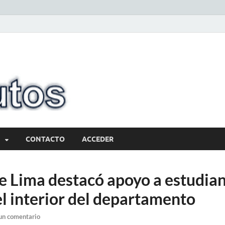
10minutos.com
Tu conexión con Salto
CONTACTO
ACCEDER
e Lima destacó apoyo a estudia
el interior del departamento
un comentario