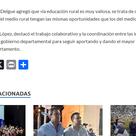
l Delgue agregó que «la educación rural es muy valiosa, se trata de
del medio rural tengan las mismas oportunidades que los del medi
López, destacó el trabajo colaborativo y la coordinación entre las i
gobierno departamental para seguir aportando y dando el mayor r
artamento.
X
P
C
ri
o
l
nt
m
p
ACIONADAS
ar
ti
r