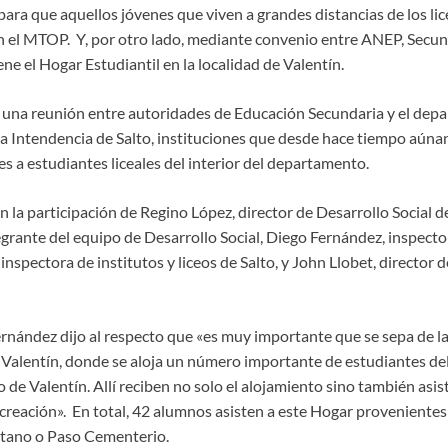
para que aquellos jóvenes que viven a grandes distancias de los lic
n el MTOP. Y, por otro lado, mediante convenio entre ANEP, Secund
ene el Hogar Estudiantil en la localidad de Valentín.
r una reunión entre autoridades de Educación Secundaria y el dep
 la Intendencia de Salto, instituciones que desde hace tiempo aúna
 a estudiantes liceales del interior del departamento.
n la participación de Regino López, director de Desarrollo Social d
rante del equipo de Desarrollo Social, Diego Fernández, inspector
 inspectora de institutos y liceos de Salto, y John Llobet, director 
ernández dijo al respecto que «es muy importante que se sepa de la
 Valentín, donde se aloja un número importante de estudiantes del
o de Valentín. Allí reciben no solo el alojamiento sino también asis
creación». En total, 42 alumnos asisten a este Hogar proveniente
etano o Paso Cementerio.