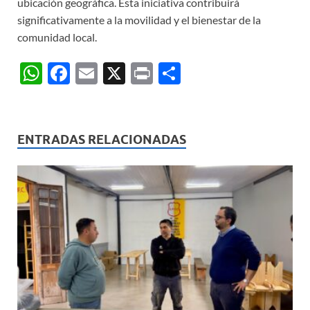
ubicación geográfica. Esta iniciativa contribuirá
significativamente a la movilidad y el bienestar de la
comunidad local.
W
F
E
X
P
C
h
ac
m
ri
o
at
e
ail
nt
m
s
b
p
ENTRADAS RELACIONADAS
A
o
ar
p
o
ti
p
k
r