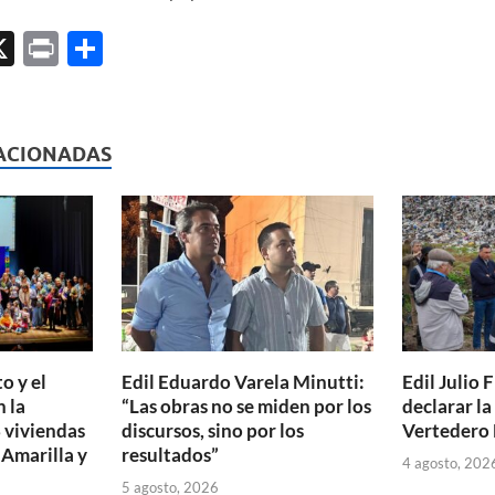
X
P
C
ri
o
l
nt
m
p
ACIONADAS
ar
ti
r
o y el
Edil Eduardo Varela Minutti:
Edil Julio F
 la
“Las obras no se miden por los
declarar l
 viviendas
discursos, sino por los
Vertedero 
 Amarilla y
resultados”
4 agosto, 202
5 agosto, 2026