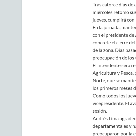
Tras catorce días de 
miércoles retomó sus
jueves, cumplirá con 
En la jornada, mante
con el presidente de 
concrete el cierre de
de la zona. Días pasa
preocupación de los t
El intendente será re
Agricultura y Pesca, 
Norte, que se mantie
los primeros meses d
Como todos los jueve
vicepresidente. El a
sesión.
Andrés Lima agradeci
departamentales y na
preocuparon por la ev