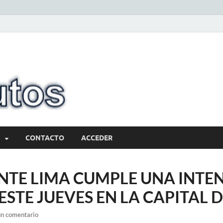
10minutos.com
Tu conexión con Salto
CONTACTO
ACCEDER
NTE LIMA CUMPLE UNA INTE
STE JUEVES EN LA CAPITAL D
un comentario