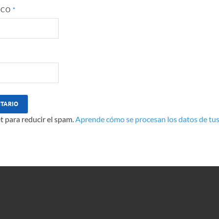
ICO
*
t para reducir el spam.
Aprende cómo se procesan los datos de tus