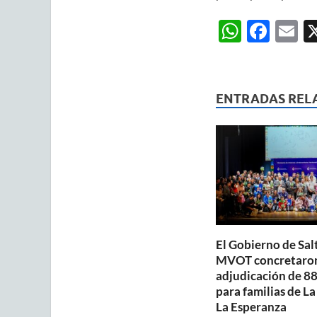
W
F
E
h
ac
m
at
e
ai
s
b
ENTRADAS REL
A
o
p
o
p
k
El Gobierno de Salt
MVOT concretaron
adjudicación de 88
para familias de La
La Esperanza