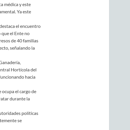
ta médica y este
amental. Ya este
 destaca el encuentro
o que el Ente no
resos de 40 familias
ecto, señalando la
 Ganadería,
entral Hortícola del
 funcionando hacia
 ocupa el cargo de
atar durante la
toridades políticas
ntemente se