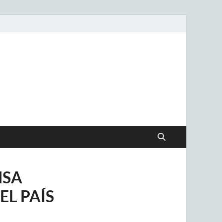
.uy
NSA
EL PAÍS