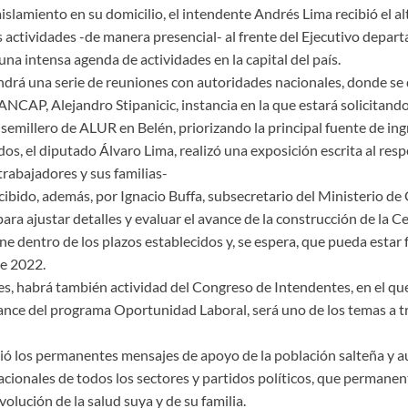
aislamiento en su domicilio, el intendente Andrés Lima recibió el al
 actividades -de manera presencial- al frente del Ejecutivo depart
una intensa agenda de actividades en la capital del país.
ndrá una serie de reuniones con autoridades nacionales, donde se
ANCAP, Alejandro Stipanicic, instancia en la que estará solicitand
l semillero de ALUR en Belén, priorizando la principal fuente de ing
dos, el diputado Álvaro Lima, realizó una exposición escrita al resp
rabajadores y sus familias-
cibido, además, por Ignacio Buffa, subsecretario del Ministerio de
para ajustar detalles y evaluar el avance de la construcción de la C
ne dentro de los plazos establecidos y, se espera, que pueda estar
e 2022.
s, habrá también actividad del Congreso de Intendentes, en el que
vance del programa Oportunidad Laboral, será uno de los temas a tr
ó los permanentes mensajes de apoyo de la población salteña y au
cionales de todos los sectores y partidos políticos, que permane
olución de la salud suya y de su familia.