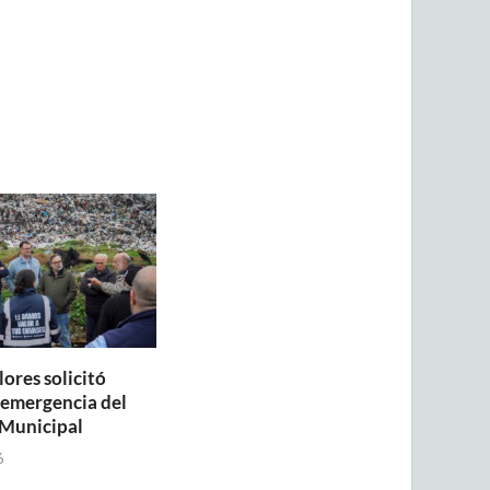
lores solicitó
a emergencia del
Municipal
6