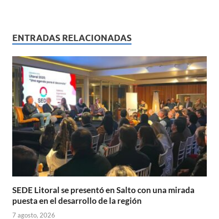
h
ac
m
ri
o
at
e
ail
nt
m
s
b
p
ENTRADAS RELACIONADAS
A
o
ar
p
o
ti
p
k
r
SEDE Litoral se presentó en Salto con una mirada
puesta en el desarrollo de la región
7 agosto, 2026