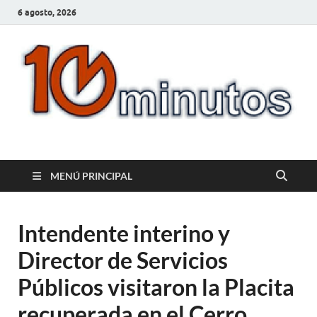
6 agosto, 2026
10minutos.com.uy
Tu conexión con Salto
MENÚ PRINCIPAL
Intendente interino y
Director de Servicios
Públicos visitaron la Placita
recuperada en el Cerro