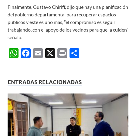
Finalmente, Gustavo Chiriff, dijo que hay una planificación
del gobierno departamental para recuperar espacios
públicos y este es uno más, “el compromiso es seguir
trabajando, con el apoyo de los vecinos para que la cuiden”
señaló.
W
F
E
X
P
C
h
ac
m
ri
o
at
e
ail
nt
m
s
b
p
ENTRADAS RELACIONADAS
A
o
ar
p
o
ti
p
k
r