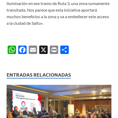
iluminación en ese tramo de Ruta 3, una zona sumamente
transitada. Nos parece que esta iniciativa aportará
muchos beneficios a la zona y va a embellecer este acceso
a la ciudad de Salto».
W
F
E
X
P
C
h
ac
m
ri
o
at
e
ail
nt
m
s
b
p
ENTRADAS RELACIONADAS
A
o
ar
p
o
ti
p
k
r