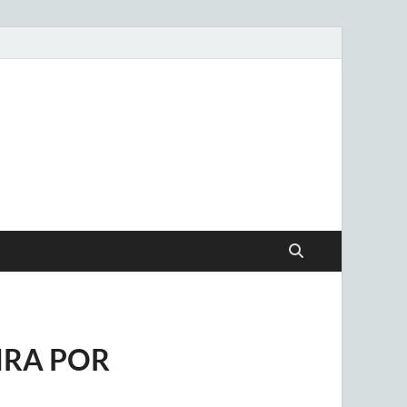
.uy
IRA POR