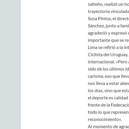
salteño, realizó un 
trayectoria vinculada
Sosa Pintos, el direc
Sánchez, junto a fami
agradeció y expresó 
importante que se re
Lima se refirió a la 
Ciclista del Uruguay
internacional. «Pero
sido de los últimos í
carisma, eso que llev
nos lleva a estar ate
los días, sino que es
el deporte es calidad
frente de la Federaci
todo lo que represent
reconocimiento».
Al momento de agradec