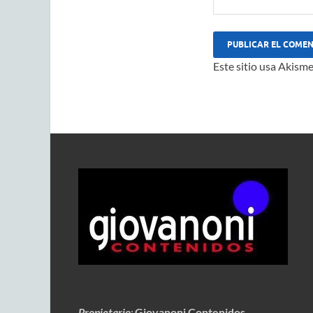
Este sitio usa Akisme
Propietario
:
Giovanoni Contenidos