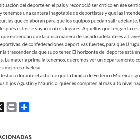
situación del deporte en el país y reconoció ser crítico en ese sen
 tenemos una cantera inagotable de deportistas y que las intende
r, las que colaboran para que los equipos puedan salir adelante, 
espués estos se vayan a otros lugares. Aquellos que tengan la res
 que entiendan que la única manera de sacarlo adelante es a través
 deportivas, de confederaciones deportivas fuertes, para que Urug
r la trascendencia que supo tener. El horizonte del deporte está 
s. La materia prima la tenemos, queremos ver un departamento c
s mejores niveles».
estacó durante el acto fue que la familia de Federico Moreira sigu
sus hijos Agustín y Mauricio, quienes compiten al más alto nivel na
X
P
C
ri
o
l
nt
m
p
ACIONADAS