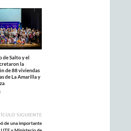
 de Salto y el
retaron la
ón de 88 viviendas
as de La Amarilla y
za
6
ÍCULO SIGUIENTE
pó de una importante
 UTE y Ministerio de