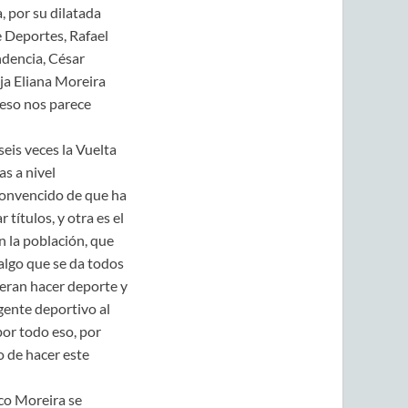
, por su dilatada
e Deportes, Rafael
endencia, César
ija Eliana Moreira
 eso nos parece
seis veces la Vuelta
s a nivel
 convencido de que ha
títulos, y otra es el
n la población, que
 algo que se da todos
ieran hacer deporte y
gente deportivo al
por todo eso, por
o de hacer este
ico Moreira se