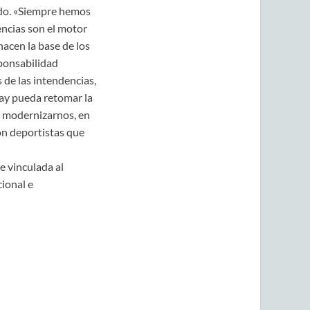
tido. «Siempre hemos
ncias son el motor
hacen la base de los
ponsabilidad
 de las intendencias,
uay pueda retomar la
en modernizarnos, en
on deportistas que
e vinculada al
cional e