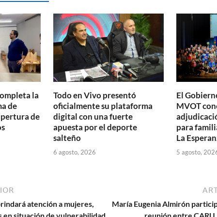
ar
ti
r
completa la
Todo en Vivo presentó
El Gobierno
ma de
oficialmente su plataforma
MVOT conc
apertura de
digital con una fuerte
adjudicaci
os
apuesta por el deporte
para famili
salteño
La Esperan
6 agosto, 2026
5 agosto, 202
IOR
ART
rindará atención a mujeres,
María Eugenia Almirón partici
 en situación de vulnerabilidad
reunión entre CARU,