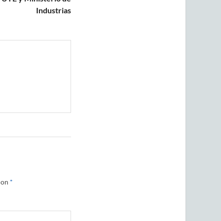
Industrias
con
*