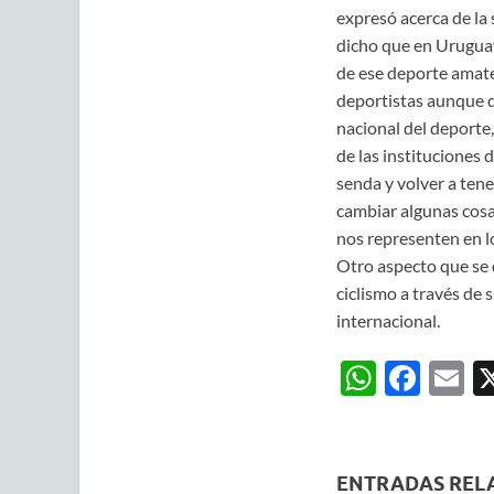
expresó acerca de la 
dicho que en Uruguay
de ese deporte amateu
deportistas aunque d
nacional del deporte,
de las instituciones
senda y volver a tene
cambiar algunas cosa
nos representen en lo
Otro aspecto que se d
ciclismo a través de 
internacional.
W
F
E
h
ac
m
at
e
ai
s
b
ENTRADAS REL