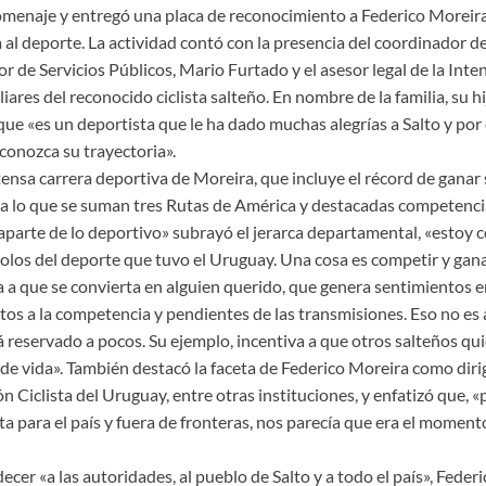
homenaje y entregó una placa de reconocimiento a Federico Moreira
 al deporte. La actividad contó con la presencia del coordinador d
tor de Servicios Públicos, Mario Furtado y el asesor legal de la Int
liares del reconocido ciclista salteño. En nombre de la familia, su h
que «es un deportista que le ha dado muchas alegrías a Salto y por
conozca su trayectoria».
intensa carrera deportiva de Moreira, que incluye el récord de ganar 
, a lo que se suman tres Rutas de América y destacadas competencia
 aparte de lo deportivo» subrayó el jerarca departamental, «estoy
dolos del deporte que tuvo el Uruguay. Una cosa es competir y ganar 
a a que se convierta en alguien querido, que genera sentimientos e
ntos a la competencia y pendientes de las transmisiones. Eso no es
tá reservado a pocos. Su ejemplo, incentiva a que otros salteños qu
 de vida». También destacó la faceta de Federico Moreira como diri
ón Ciclista del Uruguay, entre otras instituciones, y enfatizó que, «
a para el país y fuera de fronteras, nos parecía que era el moment
er «a las autoridades, al pueblo de Salto y a todo el país», Feder