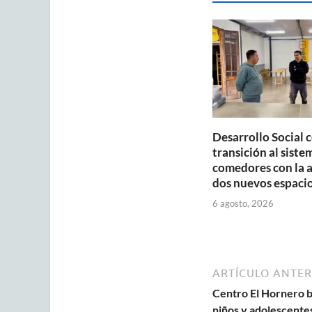
A
o
p
o
p
k
Desarrollo Social 
transición al siste
comedores con la 
dos nuevos espaci
6 agosto, 2026
ARTÍCULO ANTER
Centro El Hornero b
niños y adolescentes