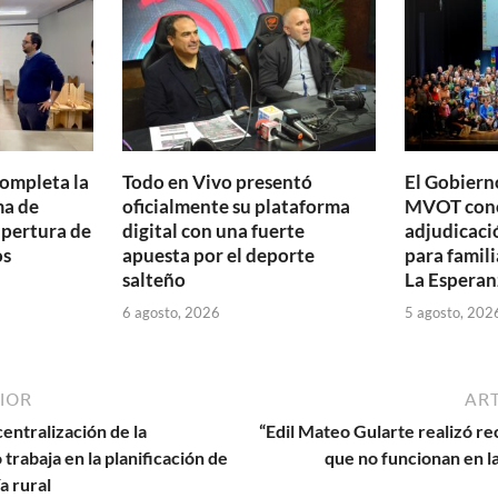
ti
r
completa la
Todo en Vivo presentó
El Gobierno
ma de
oficialmente su plataforma
MVOT conc
apertura de
digital con una fuerte
adjudicaci
os
apuesta por el deporte
para famili
salteño
La Esperan
6 agosto, 2026
5 agosto, 202
IOR
ART
entralización de la
“Edil Mateo Gularte realizó r
trabaja en la planificación de
que no funcionan en la
a rural