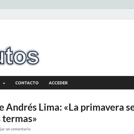
10minutos.com
Tu conexión con Salto
CONTACTO
ACCEDER
e Andrés Lima: «La primavera se
s termas»
jar un comentario