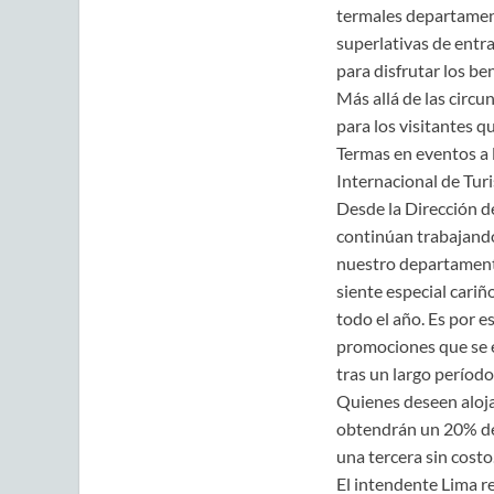
termales departament
superlativas de entr
para disfrutar los be
Más allá de las circu
para los visitantes q
Termas en eventos a l
Internacional de Tur
Desde la Dirección d
continúan trabajando
nuestro departamento
siente especial cariñ
todo el año. Es por 
promociones que se e
tras un largo períod
Quienes deseen aloja
obtendrán un 20% de 
una tercera sin costo
El intendente Lima r