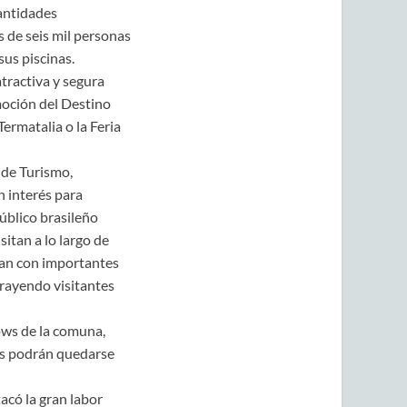
antidades
 de seis mil personas
sus piscinas.
tractiva y segura
omoción del Destino
ermatalia o la Feria
 de Turismo,
 interés para
úblico brasileño
sitan a lo largo de
tan con importantes
trayendo visitantes
ows de la comuna,
es podrán quedarse
acó la gran labor