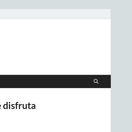
.uy
 disfruta