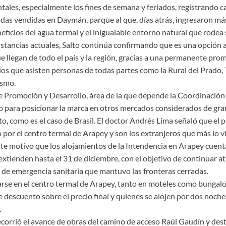
ales, especialmente los fines de semana y feriados, registrando c
adas vendidas en Daymán, parque al que, días atrás, ingresaron más
neficios del agua termal y el inigualable entorno natural que rodea 
nstancias actuales, Salto continúa confirmando que es una opción a
ue llegan de todo el país y la región, gracias a una permanente pr
os que asisten personas de todas partes como la Rural del Prado, T
ismo.
e Promoción y Desarrollo, área de la que depende la Coordinación
 para posicionar la marca en otros mercados considerados de gran
, como es el caso de Brasil. El doctor Andrés Lima señaló que el p
o por el centro termal de Arapey y son los extranjeros que más lo vi
este motivo que los alojamientos de la Intendencia en Arapey cuen
xtienden hasta el 31 de diciembre, con el objetivo de continuar a
o de emergencia sanitaria que mantuvo las fronteras cerradas.
rse en el centro termal de Arapey, tanto en moteles como bungal
descuento sobre el precio final y quienes se alojen por dos noch
.
ecorrió el avance de obras del camino de acceso Raúl Gaudín y dest