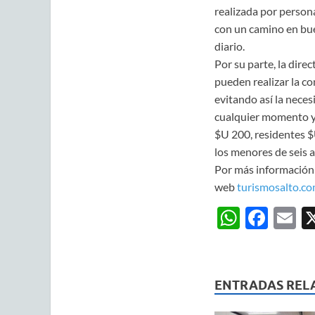
realizada por persona
con un camino en buen
diario.
Por su parte, la dir
pueden realizar la c
evitando así la neces
cualquier momento ya 
$U 200, residentes $
los menores de seis a
Por más información 
web
turismosalto.c
W
F
E
h
ac
m
at
e
ai
s
b
ENTRADAS REL
A
o