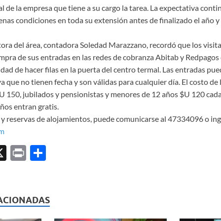
l de la empresa que tiene a su cargo la tarea. La expectativa cont
as condiciones en toda su extensión antes de finalizado el año y p
ectora del área, contadora Soledad Marazzano, recordó que los vis
ompra de sus entradas en las redes de cobranza Abitab y Redpagos d
idad de hacer filas en la puerta del centro termal. Las entradas pu
que no tienen fecha y son válidas para cualquier día. El costo de 
U 150, jubilados y pensionistas y menores de 12 años $U 120 cad
ños entran gratis.
y reservas de alojamientos, puede comunicarse al 47334096 o ingr
om
X
P
C
ri
o
l
nt
m
p
ACIONADAS
ar