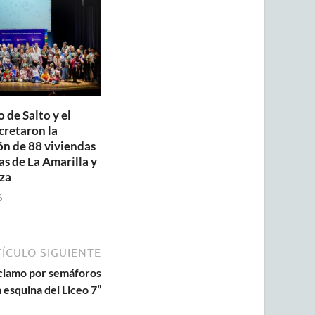
 de Salto y el
retaron la
ón de 88 viviendas
as de La Amarilla y
za
6
ÍCULO SIGUIENTE
eclamo por semáforos
 esquina del Liceo 7”