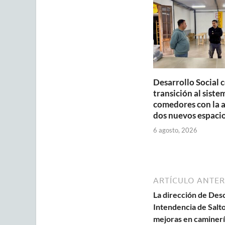
p
o
p
k
Desarrollo Social 
transición al siste
comedores con la 
dos nuevos espaci
6 agosto, 2026
ARTÍCULO ANTER
La dirección de Desc
Intendencia de Salto 
mejoras en caminerí