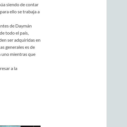
inúa siendo de contar
ara ello se trabaja a
itantes de Daymán
e todo el país,
eden ser adquiridas en
las generales es de
a uno mientras que
esar a la