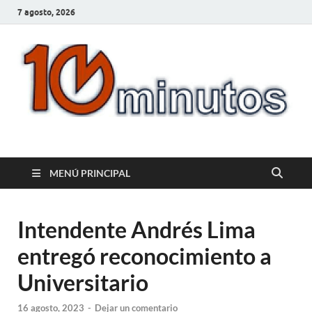
7 agosto, 2026
10minutos.com.uy
Tu conexión con Salto
MENÚ PRINCIPAL
Intendente Andrés Lima
entregó reconocimiento a
Universitario
16 agosto, 2023
-
Dejar un comentario