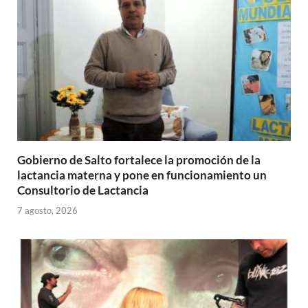
p
k
r
Gobierno de Salto fortalece la promoción de la
lactancia materna y pone en funcionamiento un
Consultorio de Lactancia
7 agosto, 2026