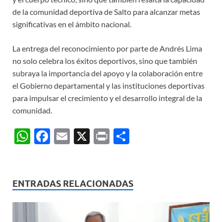
de la comunidad deportiva de Salto para alcanzar metas
significativas en el ámbito nacional.
La entrega del reconocimiento por parte de Andrés Lima
no solo celebra los éxitos deportivos, sino que también
subraya la importancia del apoyo y la colaboración entre
el Gobierno departamental y las instituciones deportivas
para impulsar el crecimiento y el desarrollo integral de la
comunidad.
W
F
E
X
P
C
h
ac
m
ri
o
at
e
ail
nt
m
s
b
p
ENTRADAS RELACIONADAS
A
o
ar
p
o
ti