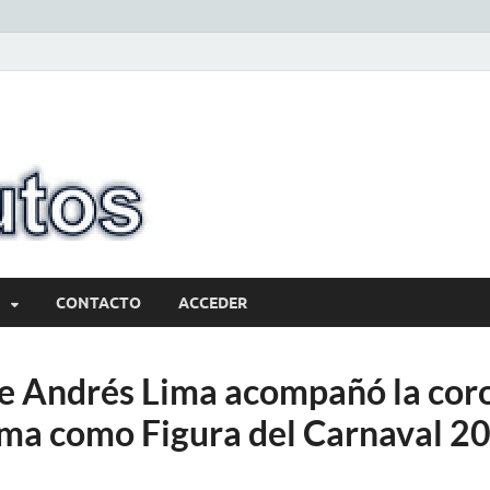
10minutos.com
Tu conexión con Salto
CONTACTO
ACCEDER
e Andrés Lima acompañó la cor
ma como Figura del Carnaval 2