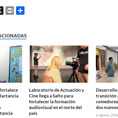
X
P
C
ri
o
l
nt
m
p
ACIONADAS
ar
ti
r
fortalece
Laboratorio de Actuación y
Desarrollo
 lactancia
Cine llega a Salto para
transición 
fortalecer la formación
comedores 
n
audiovisual en el norte del
dos nuevos
tancia
país
6 agosto, 202