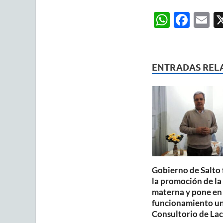
W
F
E
h
ac
m
at
e
ai
s
b
ENTRADAS REL
A
o
p
o
p
k
Gobierno de Salto 
la promoción de la
materna y pone en
funcionamiento u
Consultorio de Lac