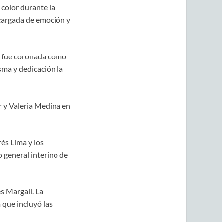
 color durante la
 cargada de emoción y
 y fue coronada como
sma y dedicación la
r y Valeria Medina en
rés Lima y los
 general interino de
s Margall. La
que incluyó las