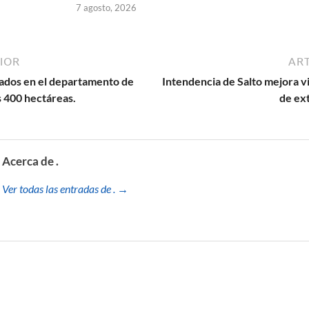
7 agosto, 2026
IOR
ART
ados en el departamento de
Intendencia de Salto mejora v
s 400 hectáreas.
de ex
Acerca de .
Ver todas las entradas de . →