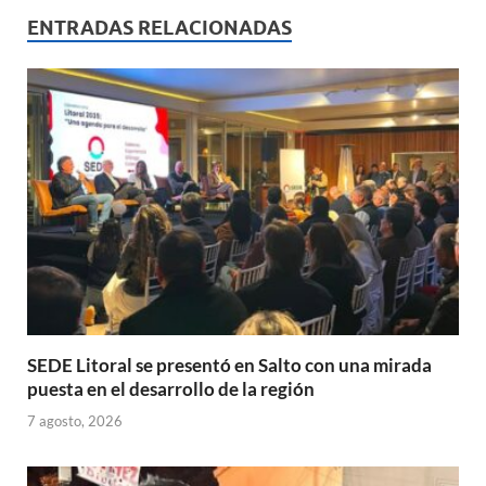
s
b
p
ENTRADAS RELACIONADAS
A
o
ar
p
o
ti
p
k
r
SEDE Litoral se presentó en Salto con una mirada
puesta en el desarrollo de la región
7 agosto, 2026