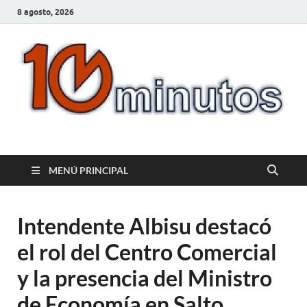
8 agosto, 2026
10minutos.com.uy
Tu conexión con Salto
MENÚ PRINCIPAL
Intendente Albisu destacó
el rol del Centro Comercial
y la presencia del Ministro
de Economía en Salto