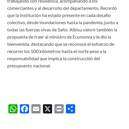
trabajando con resiliencia, acompañando a los
comerciantes y al desarrollo del departamento. Recordó
que la institución ha estado presente en cada desafío
colectivo, desde inundaciones hasta la pandemia, junto a
todas las fuerzas vivas de Salto. Albisu valoró también la
propuesta de traer al ministro de Economía y le dio la
bienvenida, destacando que se reconoce el esfuerzo de
recorrer los 500 kilómetros hasta el norte pese a la
responsabilidad que implica la construcción del
presupuesto nacional.
W
F
E
X
P
C
h
ac
m
ri
o
at
e
ail
nt
m