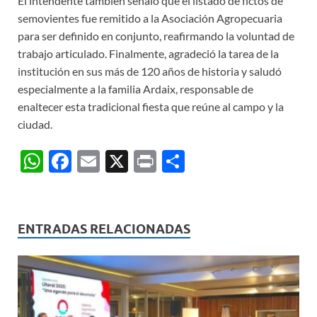
El intendente también señaló que el listado de fictos de
semovientes fue remitido a la Asociación Agropecuaria
para ser definido en conjunto, reafirmando la voluntad de
trabajo articulado. Finalmente, agradeció la tarea de la
institución en sus más de 120 años de historia y saludó
especialmente a la familia Ardaix, responsable de
enaltecer esta tradicional fiesta que reúne al campo y la
ciudad.
W
F
E
X
P
C
h
ac
m
ri
o
at
e
ail
nt
m
s
b
p
ENTRADAS RELACIONADAS
A
o
ar
p
o
ti
p
k
r