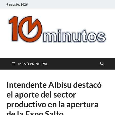
9 agosto, 2026
10minutos.com.uy
Tu conexión con Salto
MENÚ PRINCIPAL
Intendente Albisu destacó
el aporte del sector
productivo en la apertura
de la Expo Salto