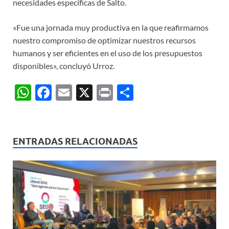
necesidades específicas de Salto.
«Fue una jornada muy productiva en la que reafirmamos
nuestro compromiso de optimizar nuestros recursos
humanos y ser eficientes en el uso de los presupuestos
disponibles», concluyó Urroz.
W
F
E
X
P
C
h
ac
m
ri
o
at
e
ail
nt
m
s
b
p
ENTRADAS RELACIONADAS
A
o
ar
p
o
ti
p
k
r