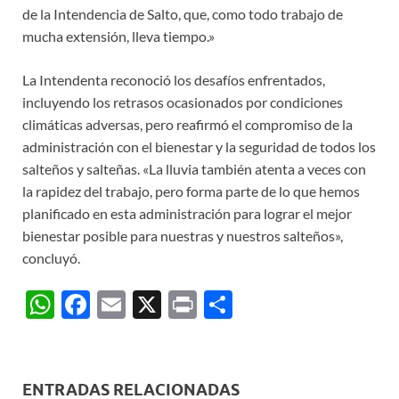
de la Intendencia de Salto, que, como todo trabajo de
mucha extensión, lleva tiempo.»
La Intendenta reconoció los desafíos enfrentados,
incluyendo los retrasos ocasionados por condiciones
climáticas adversas, pero reafirmó el compromiso de la
administración con el bienestar y la seguridad de todos los
salteños y salteñas. «La lluvia también atenta a veces con
la rapidez del trabajo, pero forma parte de lo que hemos
planificado en esta administración para lograr el mejor
bienestar posible para nuestras y nuestros salteños»,
concluyó.
W
F
E
X
P
C
h
ac
m
ri
o
at
e
ail
nt
m
s
b
p
ENTRADAS RELACIONADAS