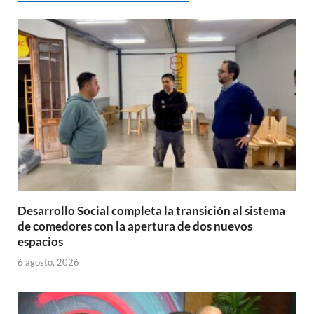
A
o
ar
p
o
ti
p
k
r
Desarrollo Social completa la transición al sistema
de comedores con la apertura de dos nuevos
espacios
6 agosto, 2026