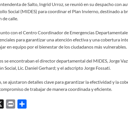
intendenta de Salto, Ingrid Urroz, se reunió en su despacho con au
llo Social (MIDES) para coordinar el Plan Invierno, destinado a b
 de calle.
njunto con el Centro Coordinador de Emergencias Departamental
enciales para garantizar una atención efectiva y una cobertura inte
ar en equipo por el bienestar de los ciudadanos más vulnerables.
tes se encontraban el director departamental del MIDES, Jorge Vaz 
n Social, Lic. Daniel Gerhard; y el adscripto Jorge Fossati.
 se ajustaron detalles clave para garantizar la efectividad y la cob
 compromiso de trabajar de manera coordinada y eficiente.
X
P
C
ri
o
l
nt
m