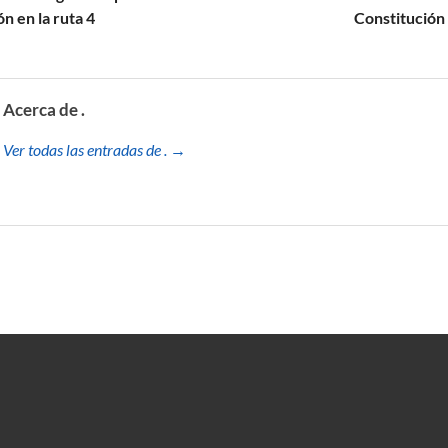
n en la ruta 4
Constitución 
Acerca de .
Ver todas las entradas de . →