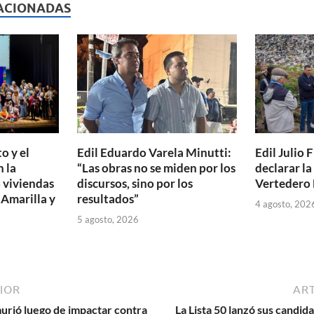
p
ACIONADAS
ar
ti
r
o y el
Edil Eduardo Varela Minutti:
Edil Julio F
 la
“Las obras no se miden por los
declarar l
 viviendas
discursos, sino por los
Vertedero 
 Amarilla y
resultados”
4 agosto, 202
5 agosto, 2026
IOR
ART
murió luego de impactar contra
La Lista 50 lanzó sus candida