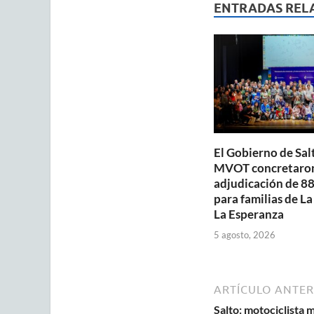
s
b
ENTRADAS REL
A
o
p
o
p
k
El Gobierno de Salt
MVOT concretaron
adjudicación de 88
para familias de La
La Esperanza
5 agosto, 2026
ARTÍCULO ANTER
Salto: motociclista 