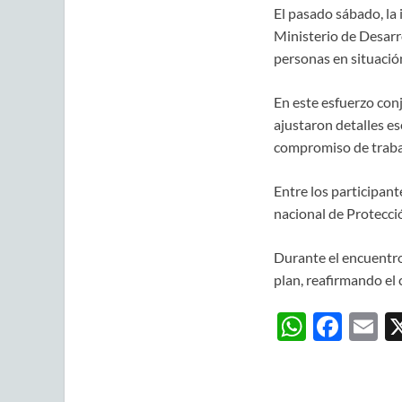
El pasado sábado, la 
Ministerio de Desarro
personas en situación
En este esfuerzo co
ajustaron detalles es
compromiso de trabaj
Entre los participan
nacional de Protecció
Durante el encuentro,
plan, reafirmando el
W
F
E
h
ac
m
at
e
ai