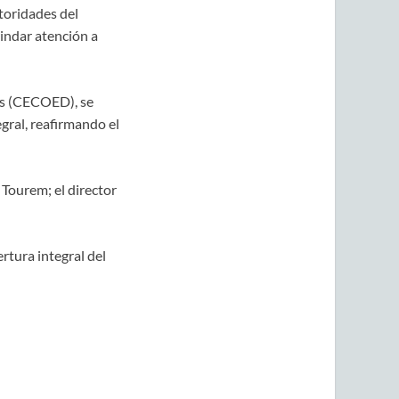
toridades del
rindar atención a
es (CECOED), se
gral, reafirmando el
Tourem; el director
ertura integral del