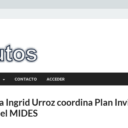
10minutos.com
Tu conexión con Salto
CONTACTO
ACCEDER
a Ingrid Urroz coordina Plan Inv
del MIDES