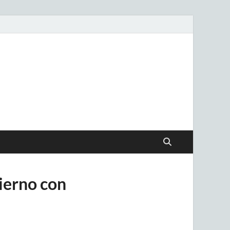
.uy
ierno con