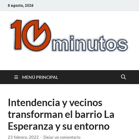
8 agosto, 2026
10minutos.com.uy
Tu conexión con Salto
MENÚ PRINCIPAL
Intendencia y vecinos
transforman el barrio La
Esperanza y su entorno
23 febrero, 2022
-
Dejar un comentario