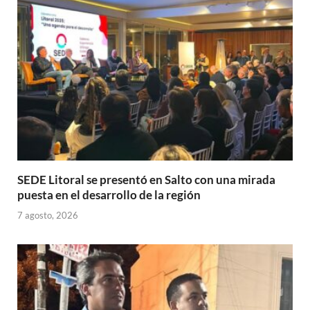
p
o
ti
p
k
r
SEDE Litoral se presentó en Salto con una mirada
puesta en el desarrollo de la región
7 agosto, 2026