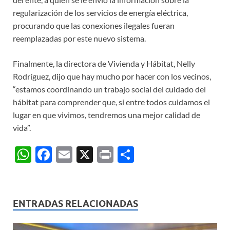
regularización de los servicios de energía eléctrica,
procurando que las conexiones ilegales fueran
reemplazadas por este nuevo sistema.
Finalmente, la directora de Vivienda y Hábitat, Nelly
Rodríguez, dijo que hay mucho por hacer con los vecinos,
“estamos coordinando un trabajo social del cuidado del
hábitat para comprender que, si entre todos cuidamos el
lugar en que vivimos, tendremos una mejor calidad de
vida”.
W
F
E
X
P
C
h
ac
m
ri
o
at
e
ail
nt
m
s
b
p
ENTRADAS RELACIONADAS
A
o
ar