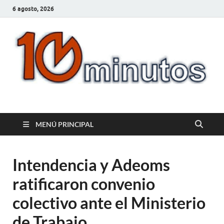
6 agosto, 2026
10minutos.com.uy
Tu conexión con Salto
MENÚ PRINCIPAL
Intendencia y Adeoms
ratificaron convenio
colectivo ante el Ministerio
de Trabajo