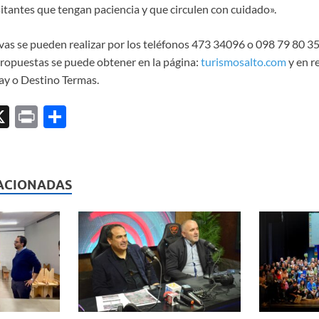
itantes que tengan paciencia y que circulen con cuidado».
rvas se pueden realizar por los teléfonos 473 34096 o 098 79 80 3
propuestas se puede obtener en la página:
turismosalto.com
y en r
ay o Destino Termas.
X
P
C
ri
o
l
nt
m
p
ACIONADAS
ar
ti
r