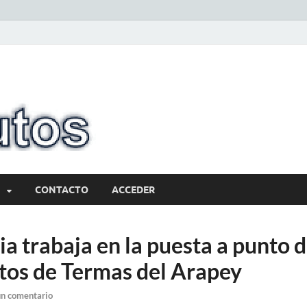
10minutos.com
Tu conexión con Salto
CONTACTO
ACCEDER
a trabaja en la puesta a punto d
tos de Termas del Arapey
un comentario