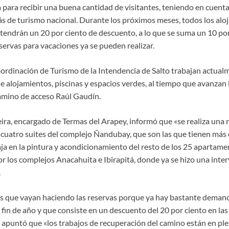
para recibir una buena cantidad de visitantes, teniendo en cuenta 
s de turismo nacional. Durante los próximos meses, todos los alo
 tendrán un 20 por ciento de descuento, a lo que se suma un 10 p
servas para vacaciones ya se pueden realizar.
oordinación de Turismo de la Intendencia de Salto trabajan actualm
 alojamientos, piscinas y espacios verdes, al tiempo que avanzan 
amino de acceso Raúl Gaudín.
ra, encargado de Termas del Arapey, informó que «se realiza una r
s cuatro suites del complejo Ñandubay, que son las que tienen más 
baja en la pintura y acondicionamiento del resto de los 25 apartam
or los complejos Anacahuita e Ibirapitá, donde ya se hizo una inte
.
s que vayan haciendo las reservas porque ya hay bastante demand
fin de año y que consiste en un descuento del 20 por ciento en las ta
 apuntó que «los trabajos de recuperación del camino están en ple