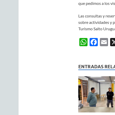
que pedimos a los vis
Las consultas y rese
sobre actividades y 
Turismo Salto Urugu
W
F
E
h
ac
m
at
e
ai
s
b
ENTRADAS REL
A
o
p
o
p
k