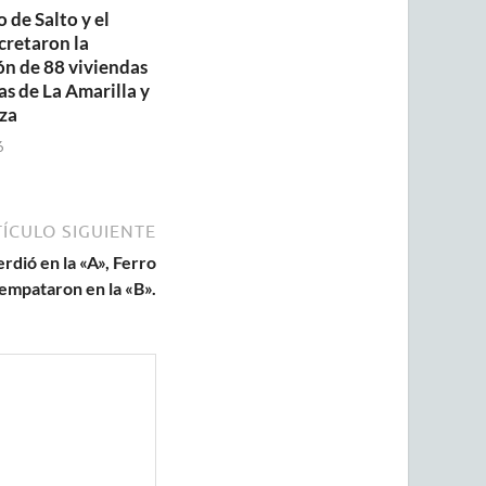
 de Salto y el
retaron la
ón de 88 viviendas
as de La Amarilla y
za
6
ÍCULO SIGUIENTE
rdió en la «A», Ferro
 empataron en la «B».