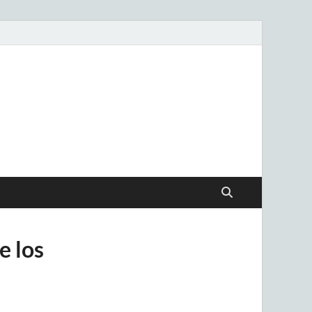
.uy
e los