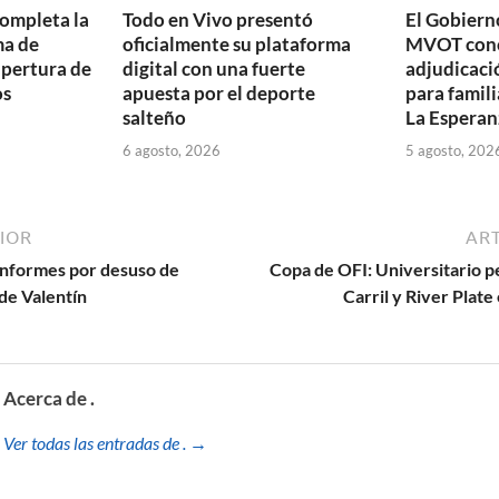
completa la
Todo en Vivo presentó
El Gobierno
ma de
oficialmente su plataforma
MVOT conc
apertura de
digital con una fuerte
adjudicaci
os
apuesta por el deporte
para famili
salteño
La Esperan
6 agosto, 2026
5 agosto, 202
IOR
ART
 informes por desuso de
Copa de OFI: Universitario pe
de Valentín
Carril y River Plate
Acerca de .
Ver todas las entradas de . →