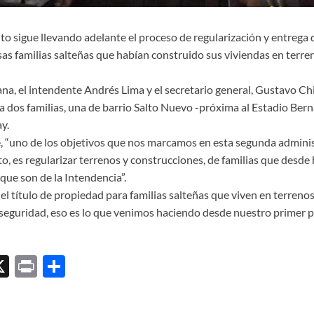
to sigue llevando adelante el proceso de regularización y entrega d
s familias salteñas que habían construido sus viviendas en terre
na, el intendente Andrés Lima y el secretario general, Gustavo Chi
a dos familias, una de barrio Salto Nuevo -próxima al Estadio Berna
y.
, “uno de los objetivos que nos marcamos en esta segunda administ
to, es regularizar terrenos y construcciones, de familias que desde
ue son de la Intendencia”.
el título de propiedad para familias salteñas que viven en terrenos
a seguridad, eso es lo que venimos haciendo desde nuestro primer 
X
P
C
ri
o
l
nt
m