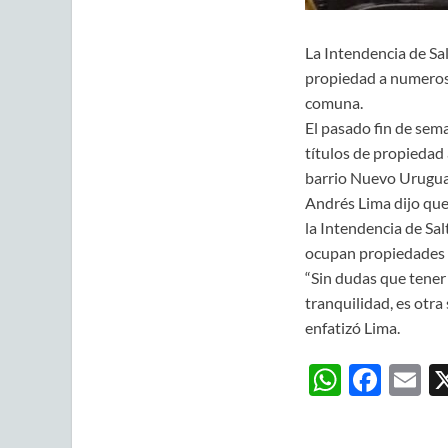
La Intendencia de Sal
propiedad a numerosa
comuna.
El pasado fin de sema
títulos de propiedad 
barrio Nuevo Urugua
Andrés Lima dijo que
la Intendencia de Sal
ocupan propiedades q
“Sin dudas que tener 
tranquilidad, es otr
enfatizó Lima.
W
F
E
h
ac
m
at
e
ai