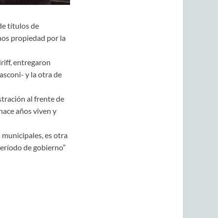
e títulos de
nos propiedad por la
riff, entregaron
sconi- y la otra de
ración al frente de
 hace años viven y
 municipales, es otra
período de gobierno”