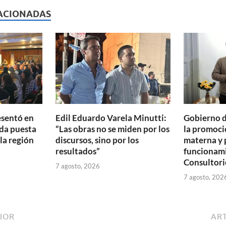
p
ACIONADAS
ar
ti
r
esentó en
Edil Eduardo Varela Minutti:
Gobierno d
da puesta
“Las obras no se miden por los
la promoció
 la región
discursos, sino por los
materna y 
resultados”
funcionam
Consultori
7 agosto, 2026
7 agosto, 202
IOR
ART