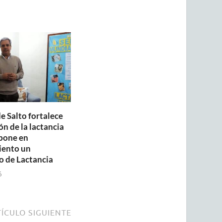
e Salto fortalece
n de la lactancia
pone en
iento un
o de Lactancia
6
ÍCULO SIGUIENTE