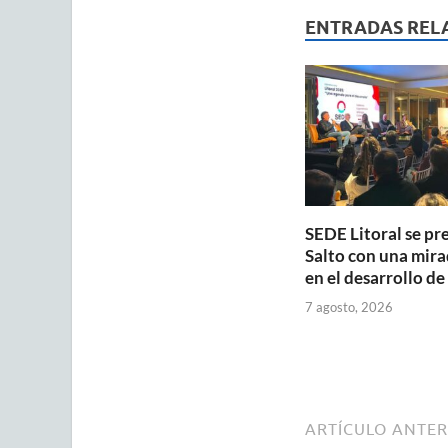
s
b
ENTRADAS REL
A
o
p
o
p
k
SEDE Litoral se pr
Salto con una mira
en el desarrollo de
7 agosto, 2026
ARTÍCULO ANTER