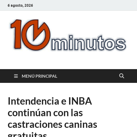
6 agosto, 2026
10minutos.com.uy
Tu conexión con Salto
MENÚ PRINCIPAL
Intendencia e INBA
continúan con las
castraciones caninas
gratuitas