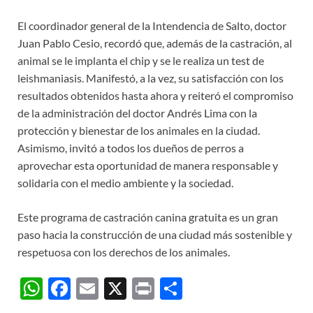
El coordinador general de la Intendencia de Salto, doctor
Juan Pablo Cesio, recordó que, además de la castración, al
animal se le implanta el chip y se le realiza un test de
leishmaniasis. Manifestó, a la vez, su satisfacción con los
resultados obtenidos hasta ahora y reiteró el compromiso
de la administración del doctor Andrés Lima con la
protección y bienestar de los animales en la ciudad.
Asimismo, invitó a todos los dueños de perros a
aprovechar esta oportunidad de manera responsable y
solidaria con el medio ambiente y la sociedad.
Este programa de castración canina gratuita es un gran
paso hacia la construcción de una ciudad más sostenible y
respetuosa con los derechos de los animales.
W
F
E
X
P
C
h
ac
m
ri
o