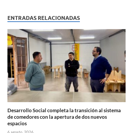
at
e
ail
nt
m
s
b
p
ENTRADAS RELACIONADAS
A
o
ar
p
o
ti
p
k
r
Desarrollo Social completa la transición al sistema
de comedores con la apertura de dos nuevos
espacios
6 agosto, 2026