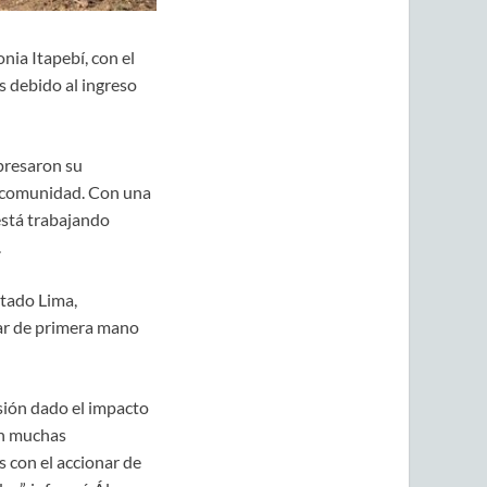
nia Itapebí, con el
s debido al ingreso
xpresaron su
la comunidad. Con una
 está trabajando
.
utado Lima,
har de primera mano
sión dado el impacto
on muchas
s con el accionar de