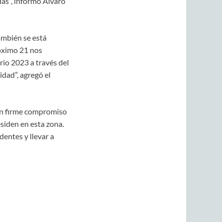
ndas”, informó Álvaro
ambién se está
róximo 21 nos
io 2023 a través del
dad”, agregó el
 un firme compromiso
siden en esta zona.
entes y llevar a