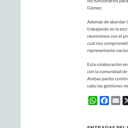
los funcionarios para
Gómez.
Además de abordar la
trabajando en la escr
reuniremos con el pr
cual nos comprometíam
representante nacion
Esta colaboración en
con la comunidad de 
Ambas partes continú
cabo las gestiones ne
W
F
E
h
ac
m
at
e
ai
s
b
ENTRADAS REL