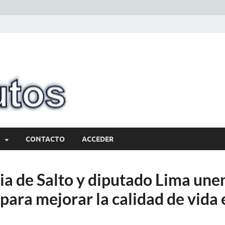
10minutos.com
Tu conexión con Salto
CONTACTO
ACCEDER
ia de Salto y diputado Lima une
para mejorar la calidad de vida