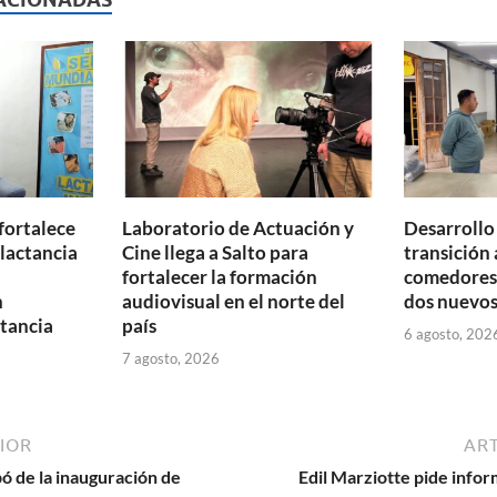
ar
ti
r
fortalece
Laboratorio de Actuación y
Desarrollo
 lactancia
Cine llega a Salto para
transición 
fortalecer la formación
comedores 
n
audiovisual en el norte del
dos nuevos
tancia
país
6 agosto, 202
7 agosto, 2026
IOR
ART
pó de la inauguración de
Edil Marziotte pide infor