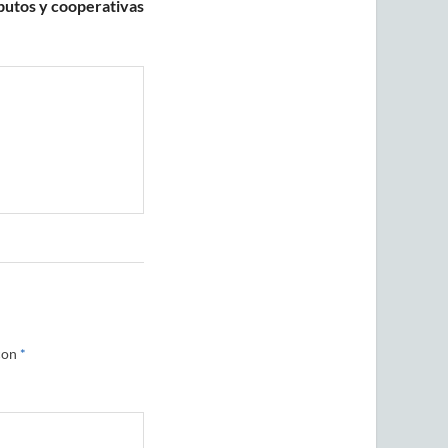
butos y cooperativas
con
*