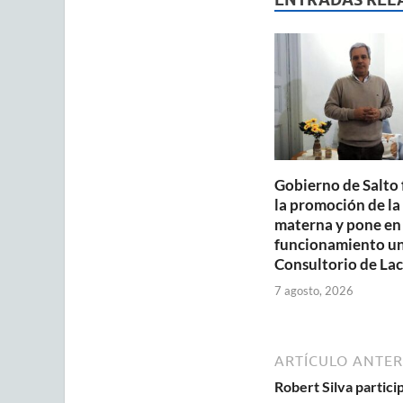
A
o
p
o
p
k
Gobierno de Salto 
la promoción de la
materna y pone en
funcionamiento u
Consultorio de Lac
7 agosto, 2026
ARTÍCULO ANTER
Robert Silva partici