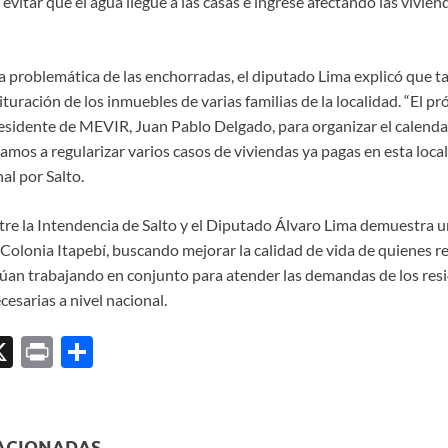
 evitar que el agua llegue a las casas e ingrese afectando las vivie
 problemática de las enchorradas, el diputado Lima explicó que t
ituración de los inmuebles de varias familias de la localidad. “El p
esidente de MEVIR, Juan Pablo Delgado, para organizar el calendar
os a regularizar varios casos de viviendas ya pagas en esta locali
al por Salto.
tre la Intendencia de Salto y el Diputado Álvaro Lima demuestra
Colonia Itapebí, buscando mejorar la calidad de vida de quienes re
an trabajando en conjunto para atender las demandas de los resid
cesarias a nivel nacional.
X
P
C
ri
o
l
nt
m
p
ACIONADAS