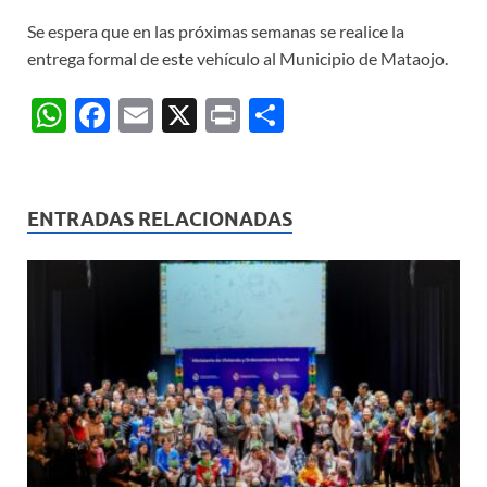
Se espera que en las próximas semanas se realice la
entrega formal de este vehículo al Municipio de Mataojo.
W
F
E
X
P
C
h
ac
m
ri
o
at
e
ail
nt
m
s
b
p
ENTRADAS RELACIONADAS
A
o
ar
p
o
ti
p
k
r