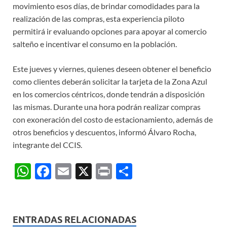
movimiento esos días, de brindar comodidades para la
realización de las compras, esta experiencia piloto
permitirá ir evaluando opciones para apoyar al comercio
salteño e incentivar el consumo en la población.
Este jueves y viernes, quienes deseen obtener el beneficio
como clientes deberán solicitar la tarjeta de la Zona Azul
en los comercios céntricos, donde tendrán a disposición
las mismas. Durante una hora podrán realizar compras
con exoneración del costo de estacionamiento, además de
otros beneficios y descuentos, informó Álvaro Rocha,
integrante del CCIS.
W
F
E
X
P
C
h
ac
m
ri
o
at
e
ail
nt
m
s
b
p
ENTRADAS RELACIONADAS