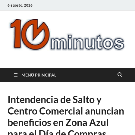
6 agosto, 2026
10minutos.com.uy
Tu conexión con Salto
MENÚ PRINCIPAL
Intendencia de Salto y
Centro Comercial anuncian
beneficios en Zona Azul
para el Día de Compras