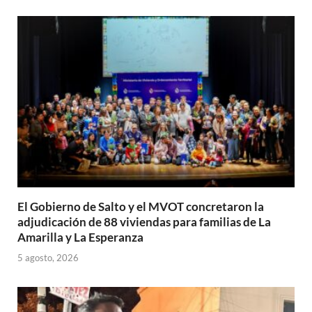
A
o
ar
p
o
ti
p
k
r
El Gobierno de Salto y el MVOT concretaron la
adjudicación de 88 viviendas para familias de La
Amarilla y La Esperanza
5 agosto, 2026