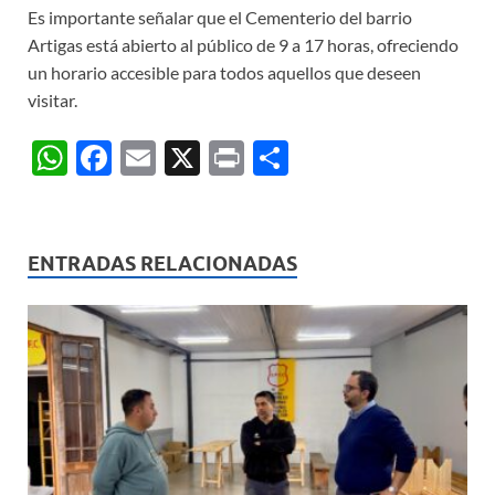
Es importante señalar que el Cementerio del barrio
Artigas está abierto al público de 9 a 17 horas, ofreciendo
un horario accesible para todos aquellos que deseen
visitar.
W
F
E
X
P
C
h
ac
m
ri
o
at
e
ail
nt
m
s
b
p
ENTRADAS RELACIONADAS
A
o
ar
p
o
ti
p
k
r