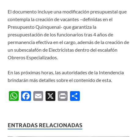
El documento incluye una modificación presupuestal que
contempla la creación de vacantes –definidas en el
Presupuesto Quinquenal- que garantiza la
presupuestación de los funcionarios tras 4 años de
permanencia efectiva en el cargo, además de la creación de
un subescalafón de Electricistas dentro del escalafón
Obreros Especializados.
En las próximas horas, las autoridades de la Intendencia
brindarán más detalles sobre el contenido de esta.
W
F
E
X
P
C
h
ac
m
ri
o
at
e
ail
nt
m
s
b
p
ENTRADAS RELACIONADAS
A
o
ar