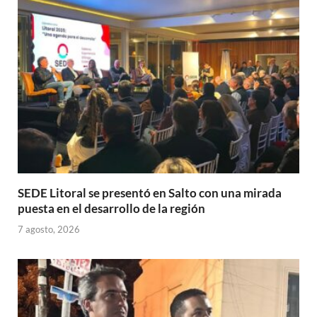
p
o
ti
p
k
r
SEDE Litoral se presentó en Salto con una mirada
puesta en el desarrollo de la región
7 agosto, 2026