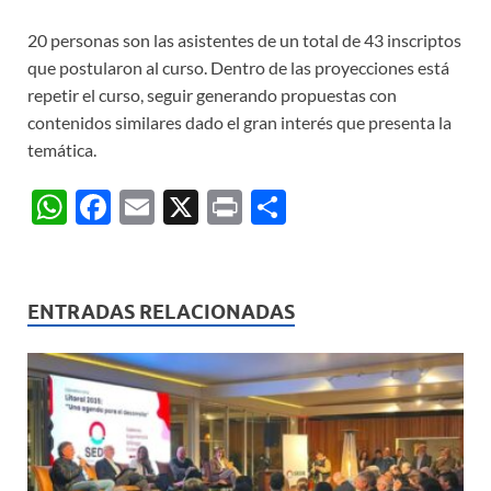
20 personas son las asistentes de un total de 43 inscriptos
que postularon al curso. Dentro de las proyecciones está
repetir el curso, seguir generando propuestas con
contenidos similares dado el gran interés que presenta la
temática.
W
F
E
X
P
C
h
ac
m
ri
o
at
e
ail
nt
m
s
b
p
ENTRADAS RELACIONADAS
A
o
ar
p
o
ti
p
k
r