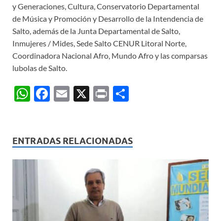
y Generaciones, Cultura, Conservatorio Departamental
de Música y Promoción y Desarrollo de la Intendencia de
Salto, además de la Junta Departamental de Salto,
Inmujeres / Mides, Sede Salto CENUR Litoral Norte,
Coordinadora Nacional Afro, Mundo Afro y las comparsas
lubolas de Salto.
W
F
E
X
P
C
h
ac
m
ri
o
at
e
ail
nt
m
s
b
p
ENTRADAS RELACIONADAS
A
o
ar
p
o
ti
p
k
r