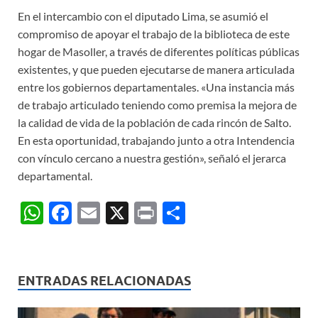
En el intercambio con el diputado Lima, se asumió el
compromiso de apoyar el trabajo de la biblioteca de este
hogar de Masoller, a través de diferentes políticas públicas
existentes, y que pueden ejecutarse de manera articulada
entre los gobiernos departamentales. «Una instancia más
de trabajo articulado teniendo como premisa la mejora de
la calidad de vida de la población de cada rincón de Salto.
En esta oportunidad, trabajando junto a otra Intendencia
con vínculo cercano a nuestra gestión», señaló el jerarca
departamental.
W
F
E
X
P
C
h
ac
m
ri
o
at
e
ail
nt
m
s
b
p
ENTRADAS RELACIONADAS
A
o
ar