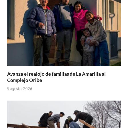
p
o
ti
p
k
r
Avanza el realojo de familias de La Amarilla al
Complejo Oribe
9 agosto, 2026