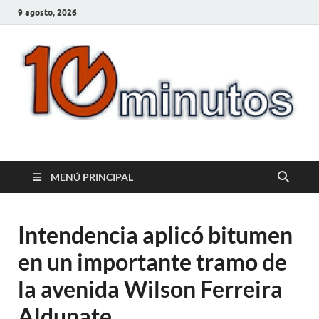
9 agosto, 2026
10minutos.com.uy
Tu conexión con Salto
MENÚ PRINCIPAL
Intendencia aplicó bitumen
en un importante tramo de
la avenida Wilson Ferreira
Aldunate