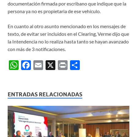
documentación firmada por escribano que indique que la
persona ya no es propietaria de ese vehículo.
En cuanto al otro asunto mencionado en los mensajes de
texto, de evitar ser incluidos en el Clearing, Verme dijo que
la Intendencia no lo realiza hasta tanto se hayan avanzado
con más de 3 notificaciones.
W
F
E
X
P
C
h
ac
m
ri
o
at
e
ail
nt
m
s
b
p
ENTRADAS RELACIONADAS
A
o
ar
p
o
ti
p
k
r