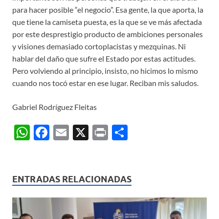
para hacer posible “el negocio”. Esa gente, la que aporta, la
que tiene la camiseta puesta, es la que se ve más afectada
por este desprestigio producto de ambiciones personales
y visiones demasiado cortoplacistas y mezquinas. Ni
hablar del daño que sufre el Estado por estas actitudes.
Pero volviendo al principio, insisto, no hicimos lo mismo
cuando nos tocó estar en ese lugar. Reciban mis saludos.
Gabriel Rodríguez Fleitas
W
F
E
X
P
C
h
ac
m
ri
o
at
e
ail
nt
m
s
b
p
ENTRADAS RELACIONADAS
A
o
ar
p
o
ti