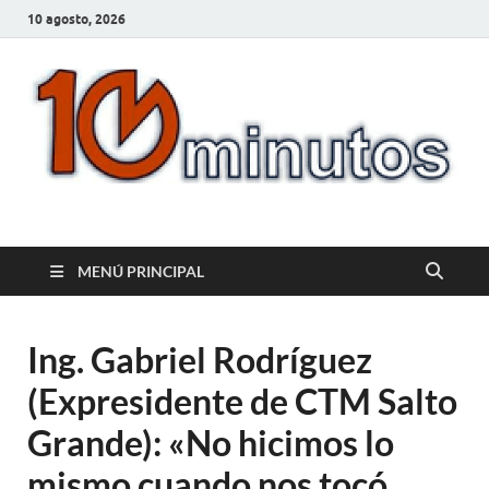
10 agosto, 2026
10minutos.com.uy
Tu conexión con Salto
MENÚ PRINCIPAL
Ing. Gabriel Rodríguez
(Expresidente de CTM Salto
Grande): «No hicimos lo
mismo cuando nos tocó