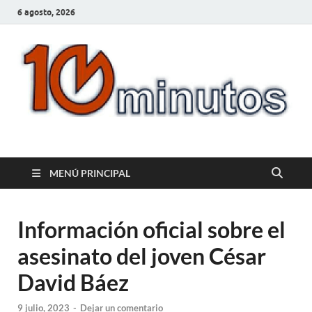
6 agosto, 2026
10minutos.com.uy
Tu conexión con Salto
MENÚ PRINCIPAL
Información oficial sobre el
asesinato del joven César
David Báez
9 julio, 2023
-
Dejar un comentario