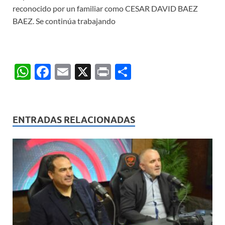
reconocido por un familiar como CESAR DAVID BAEZ
BAEZ. Se continúa trabajando
W
F
E
X
P
C
h
ac
m
ri
o
at
e
ail
nt
m
s
b
p
ENTRADAS RELACIONADAS
A
o
ar
p
o
ti
p
k
r