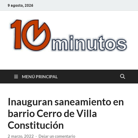
9 agosto, 2026
10minutos.com.uy
Tu conexión con Salto
MENÚ PRINCIPAL
Inauguran saneamiento en
barrio Cerro de Villa
Constitución
2 marzo, 2022
-
Dejar un comentario