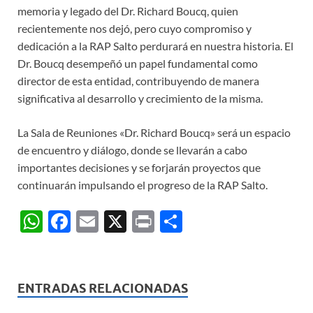
memoria y legado del Dr. Richard Boucq, quien
recientemente nos dejó, pero cuyo compromiso y
dedicación a la RAP Salto perdurará en nuestra historia. El
Dr. Boucq desempeñó un papel fundamental como
director de esta entidad, contribuyendo de manera
significativa al desarrollo y crecimiento de la misma.
La Sala de Reuniones «Dr. Richard Boucq» será un espacio
de encuentro y diálogo, donde se llevarán a cabo
importantes decisiones y se forjarán proyectos que
continuarán impulsando el progreso de la RAP Salto.
W
F
E
X
P
C
h
ac
m
ri
o
at
e
ail
nt
m
s
b
p
ENTRADAS RELACIONADAS
A
o
ar