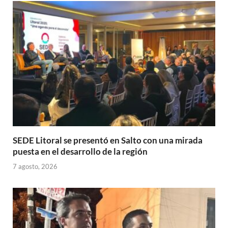
p
o
ti
p
k
r
SEDE Litoral se presentó en Salto con una mirada
puesta en el desarrollo de la región
7 agosto, 2026