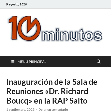
9 agosto, 2026
10minutos.com.uy
Tu conexión con Salto
MENÚ PRINCIPAL
Inauguración de la Sala de
Reuniones «Dr. Richard
Boucq» en la RAP Salto
1 septiembre, 2023
-
Dejar un comentario