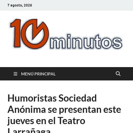
7 agosto, 2026
10minutos.com.uy
Tu conexión con Salto
MENÚ PRINCIPAL
Humoristas Sociedad
Anónima se presentan este
jueves en el Teatro
Larrañaga