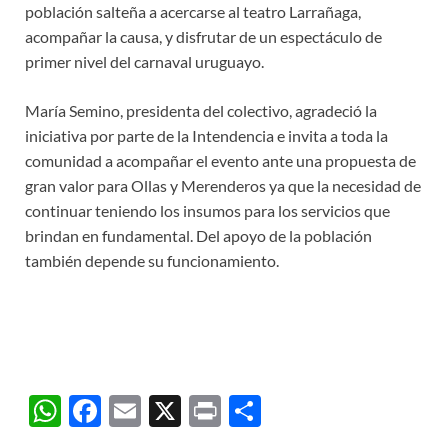
población salteña a acercarse al teatro Larrañaga,
acompañar la causa, y disfrutar de un espectáculo de
primer nivel del carnaval uruguayo.
María Semino, presidenta del colectivo, agradeció la
iniciativa por parte de la Intendencia e invita a toda la
comunidad a acompañar el evento ante una propuesta de
gran valor para Ollas y Merenderos ya que la necesidad de
continuar teniendo los insumos para los servicios que
brindan en fundamental. Del apoyo de la población
también depende su funcionamiento.
W
F
E
X
P
C
h
ac
m
ri
o