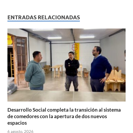
at
e
ail
nt
m
s
b
p
ENTRADAS RELACIONADAS
A
o
ar
p
o
ti
p
k
r
Desarrollo Social completa la transición al sistema
de comedores con la apertura de dos nuevos
espacios
6 agosto, 2026