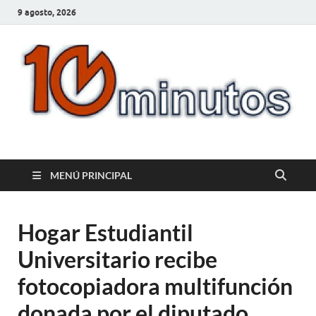
9 agosto, 2026
10minutos.com.uy
Tu conexión con Salto
MENÚ PRINCIPAL
Hogar Estudiantil
Universitario recibe
fotocopiadora multifunción
donada por el diputado