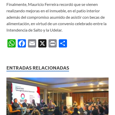
Finalmente, Mauricio Ferreira recordó que se vienen
realizando mejoras en el inmueble, en el patio interior
además del compromiso asumido de asistir con becas de
alimentación, en virtud de un convenio celebrado entre la
Intendencia de Salto y la Udelar.
W
F
E
X
P
C
h
ac
m
ri
o
at
e
ail
nt
m
s
b
p
ENTRADAS RELACIONADAS
A
o
ar
p
o
ti
p
k
r