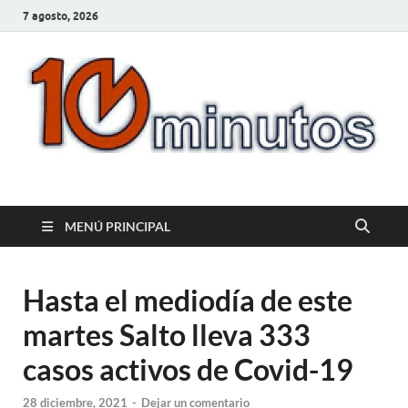
7 agosto, 2026
10minutos.com.uy
Tu conexión con Salto
MENÚ PRINCIPAL
Hasta el mediodía de este
martes Salto lleva 333
casos activos de Covid-19
28 diciembre, 2021
-
Dejar un comentario