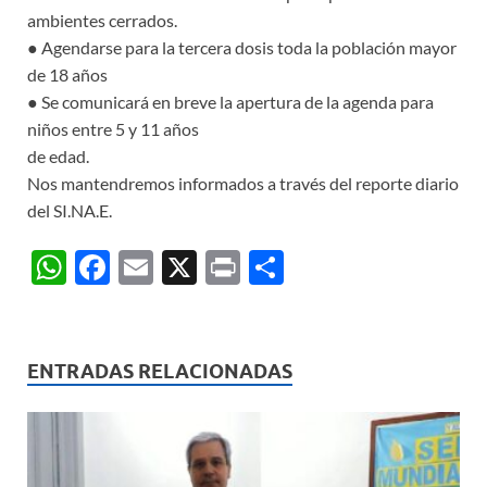
ambientes cerrados.
● Agendarse para la tercera dosis toda la población mayor
de 18 años
● Se comunicará en breve la apertura de la agenda para
niños entre 5 y 11 años
de edad.
Nos mantendremos informados a través del reporte diario
del SI.NA.E.
W
F
E
X
P
C
h
ac
m
ri
o
at
e
ail
nt
m
s
b
p
ENTRADAS RELACIONADAS
A
o
ar
p
o
ti
p
k
r