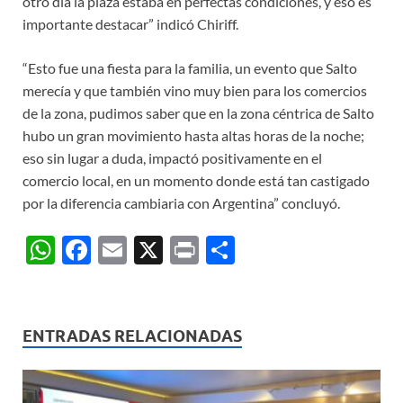
otro día la plaza estaba en perfectas condiciones, y eso es
importante destacar” indicó Chiriff.
“Esto fue una fiesta para la familia, un evento que Salto
merecía y que también vino muy bien para los comercios
de la zona, pudimos saber que en la zona céntrica de Salto
hubo un gran movimiento hasta altas horas de la noche;
eso sin lugar a duda, impactó positivamente en el
comercio local, en un momento donde está tan castigado
por la diferencia cambiaria con Argentina” concluyó.
W
F
E
X
P
C
h
ac
m
ri
o
at
e
ail
nt
m
s
b
p
ENTRADAS RELACIONADAS
A
o
ar
p
o
ti