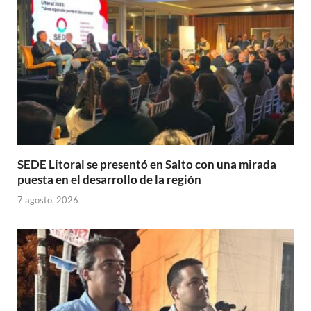
p
k
r
SEDE Litoral se presentó en Salto con una mirada
puesta en el desarrollo de la región
7 agosto, 2026