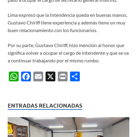
Lima expresó que la Intendencia queda en buenas manos,
Gustavo Chiriff tiene experiencia y además tiene un muy
buen relacionamiento con los funcionarios.
Por su parte, Gustavo Chiriff, hizo mención al honor que
significa volver a ocupar el cargo de intendente y que se va
a continuar trabajando por el mismo rumbo.
W
F
E
X
P
C
h
ac
m
ri
o
at
e
ail
nt
m
s
b
p
ENTRADAS RELACIONADAS
A
o
ar
p
o
ti
p
k
r