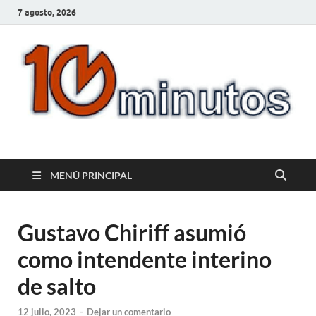
7 agosto, 2026
10minutos.com.uy
Tu conexión con Salto
MENÚ PRINCIPAL
Gustavo Chiriff asumió
como intendente interino
de salto
12 julio, 2023
-
Dejar un comentario