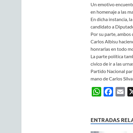
Un emotivo encuentro
en homenaje a las ma
En dicha instancia, l
candidato a Diputado 
Por su parte, ambos d
Carlos Albisu haciend
honrarlas en todo m
La parte política tam
cívico de ir a las ur
Partido Nacional para
mano de Carlos Silva 
W
F
E
h
ac
m
at
e
ai
s
b
ENTRADAS REL
A
o