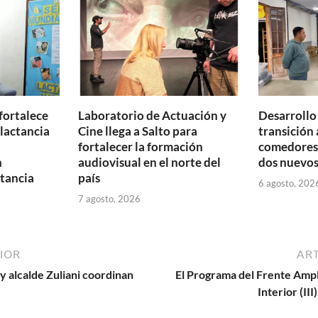
ti
r
fortalece
Laboratorio de Actuación y
Desarrollo
 lactancia
Cine llega a Salto para
transición 
fortalecer la formación
comedores 
n
audiovisual en el norte del
dos nuevos
tancia
país
6 agosto, 202
7 agosto, 2026
IOR
ART
y alcalde Zuliani coordinan
El Programa del Frente Ampli
Interior (II