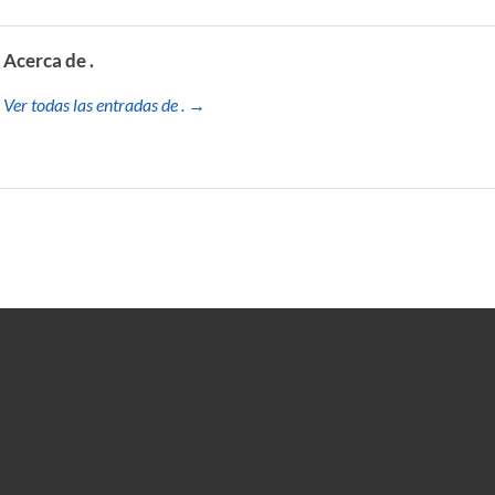
Acerca de .
Ver todas las entradas de . →