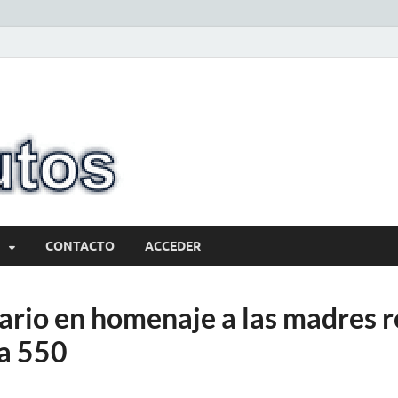
10minutos.com
Tu conexión con Salto
CONTACTO
ACCEDER
ario en homenaje a las madres r
ta 550