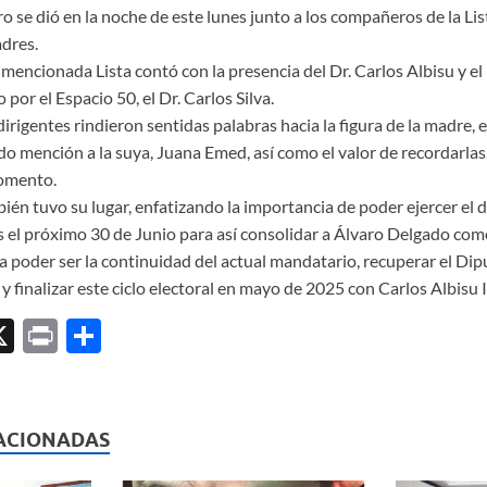
 se dió en la noche de este lunes junto a los compañeros de la Lis
dres.
a mencionada Lista contó con la presencia del Dr. Carlos Albisu y el 
por el Espacio 50, el Dr. Carlos Silva.
irigentes rindieron sentidas palabras hacia la figura de la madre,
o mención a la suya, Juana Emed, así como el valor de recordarlas, 
omento.
bién tuvo su lugar, enfatizando la importancia de poder ejercer el 
nas el próximo 30 de Junio para así consolidar a Álvaro Delgado co
 poder ser la continuidad del actual mandatario, recuperar el Dip
y finalizar este ciclo electoral en mayo de 2025 con Carlos Albisu
X
P
C
ri
o
l
nt
m
p
ACIONADAS
ar