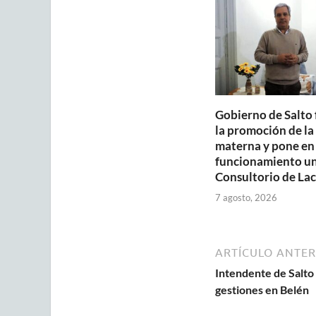
p
o
p
k
Gobierno de Salto 
la promoción de la
materna y pone en
funcionamiento u
Consultorio de Lac
7 agosto, 2026
ARTÍCULO ANTER
Intendente de Salto 
gestiones en Belén