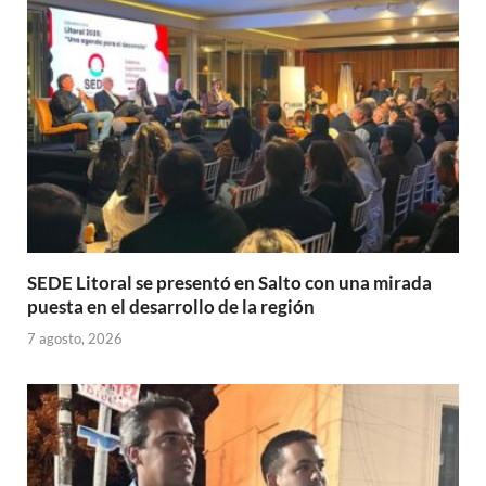
p
o
ti
p
k
r
SEDE Litoral se presentó en Salto con una mirada
puesta en el desarrollo de la región
7 agosto, 2026