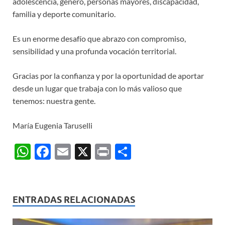
adolescencia, género, personas mayores, discapacidad,
familia y deporte comunitario.
Es un enorme desafío que abrazo con compromiso,
sensibilidad y una profunda vocación territorial.
Gracias por la confianza y por la oportunidad de aportar
desde un lugar que trabaja con lo más valioso que
tenemos: nuestra gente.
María Eugenia Taruselli
W
F
E
X
P
C
h
ac
m
ri
o
at
e
ail
nt
m
s
b
p
ENTRADAS RELACIONADAS
A
o
ar