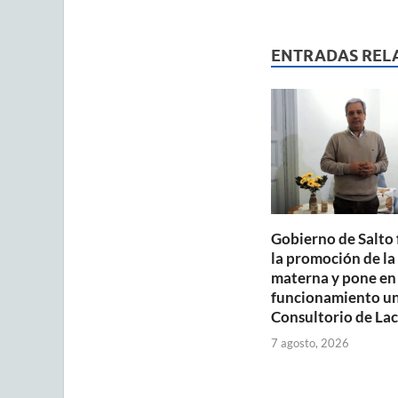
at
e
ai
s
b
ENTRADAS REL
A
o
p
o
p
k
Gobierno de Salto 
la promoción de la
materna y pone en
funcionamiento u
Consultorio de Lac
7 agosto, 2026