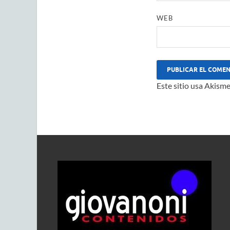
WEB
Este sitio usa Akisme