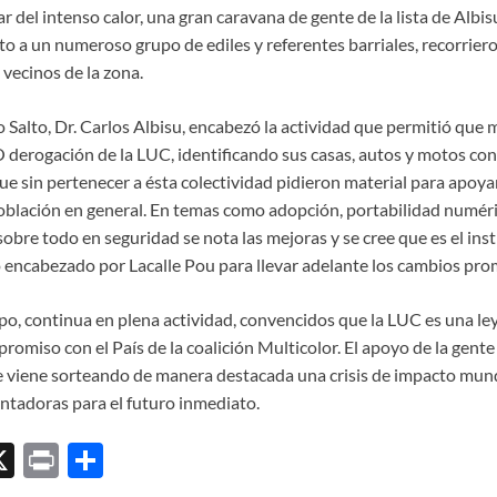
 del intenso calor, una gran caravana de gente de la lista de Albisu 
o a un numeroso grupo de ediles y referentes barriales, recorriero
vecinos de la zona.
co Salto, Dr. Carlos Albisu, encabezó la actividad que permitió que
 derogación de la LUC, identificando sus casas, autos y motos con
 sin pertenecer a ésta colectividad pidieron material para apoyar
población en general. En temas como adopción, portabilidad numéri
 sobre todo en seguridad se nota las mejoras y se cree que es el in
o encabezado por Lacalle Pou para llevar adelante los cambios pr
ipo, continua en plena actividad, convencidos que la LUC es una ley
romiso con el País de la coalición Multicolor. El apoyo de la gent
 viene sorteando de manera destacada una crisis de impacto mund
ntadoras para el futuro inmediato.
X
P
C
ri
o