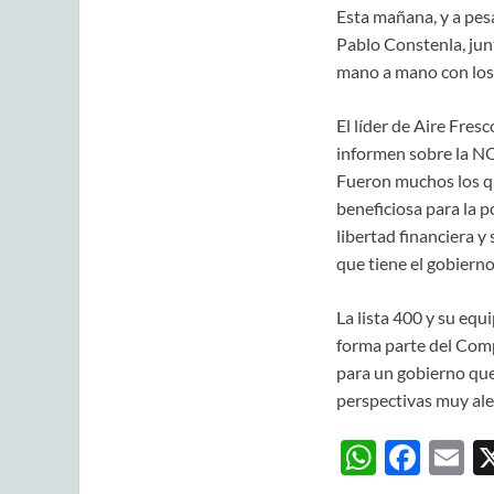
Esta mañana, y a pesar
Pablo Constenla, junt
mano a mano con los 
El líder de Aire Fres
informen sobre la NO
Fueron muchos los que
beneficiosa para la 
libertad financiera y
que tiene el gobiern
La lista 400 y su equ
forma parte del Comp
para un gobierno que
perspectivas muy ale
W
F
E
h
ac
m