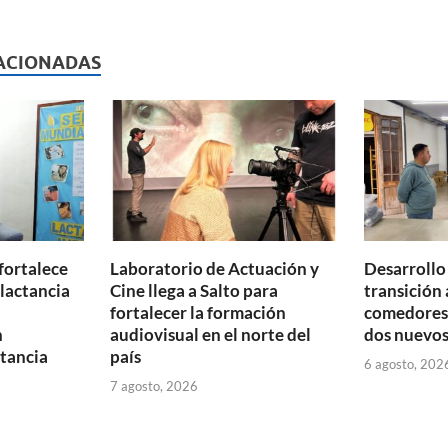
l
nt
m
p
ACIONADAS
ar
ti
r
fortalece
Laboratorio de Actuación y
Desarrollo
 lactancia
Cine llega a Salto para
transición 
fortalecer la formación
comedores 
n
audiovisual en el norte del
dos nuevos
tancia
país
6 agosto, 202
7 agosto, 2026