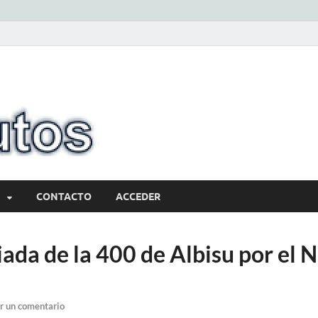
10minutos.com
Tu conexión con Salto
CONTACTO
ACCEDER
ada de la 400 de Albisu por el 
r un comentario