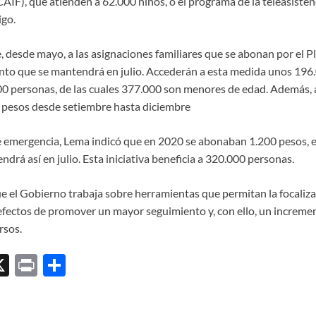
 (CAIF), que atienden a 62.000 niños, o el programa de la teleasiste
go.
 desde mayo, a las asignaciones familiares que se abonan por el Pl
to que se mantendrá en julio. Accederán a esta medida unos 196
0 personas, de las cuales 377.000 son menores de edad. Además, 
0 pesos desde setiembre hasta diciembre
e emergencia, Lema indicó que en 2020 se abonaban 1.200 pesos, e
ndrá así en julio. Esta iniciativa beneficia a 320.000 personas.
e el Gobierno trabaja sobre herramientas que permitan la focaliza
 efectos de promover un mayor seguimiento y, con ello, un incremen
rsos.
X
P
C
ri
o
l
nt
m