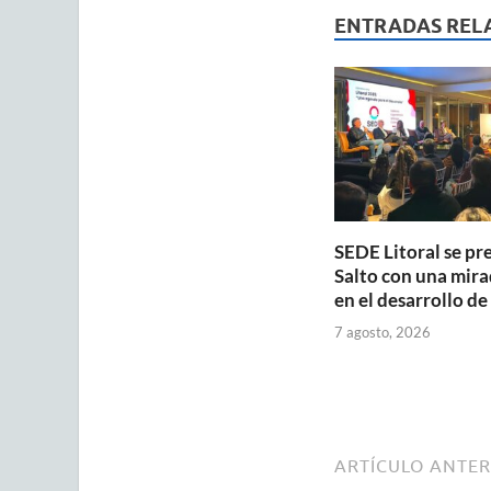
s
b
ENTRADAS REL
A
o
p
o
p
k
SEDE Litoral se pr
Salto con una mira
en el desarrollo de
7 agosto, 2026
ARTÍCULO ANTER