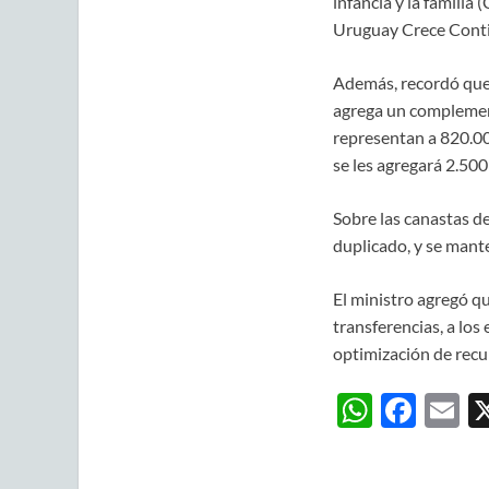
infancia y la familia
Uruguay Crece Conti
Además, recordó que,
agrega un complemen
representan a 820.00
se les agregará 2.50
Sobre las canastas d
duplicado, y se mante
El ministro agregó qu
transferencias, a los
optimización de recu
W
F
E
h
ac
m
at
e
ai