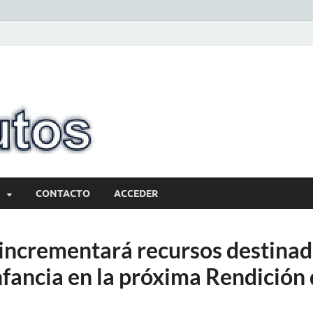
10minutos.com
Tu conexión con Salto
CONTACTO
ACCEDER
incrementará recursos destinado
nfancia en la próxima Rendición