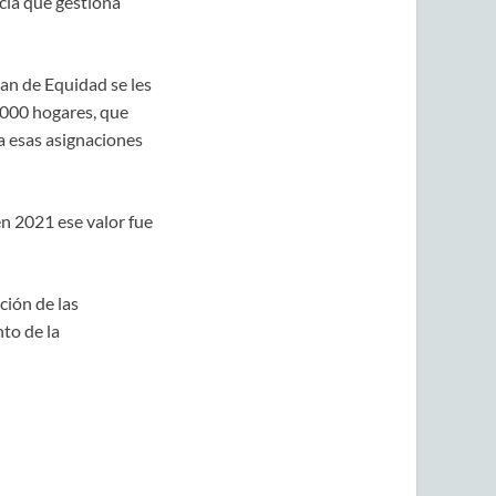
ncia que gestiona
an de Equidad se les
.000 hogares, que
a esas asignaciones
n 2021 ese valor fue
ción de las
to de la