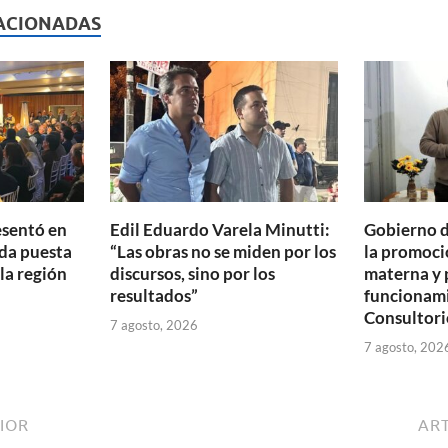
p
ACIONADAS
ar
ti
r
esentó en
Edil Eduardo Varela Minutti:
Gobierno d
da puesta
“Las obras no se miden por los
la promoció
 la región
discursos, sino por los
materna y 
resultados”
funcionam
Consultori
7 agosto, 2026
7 agosto, 202
IOR
ART