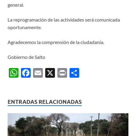
general.
La reprogramación de las actividades será comunicada
oportunamente.
Agradecemos la comprensión de la ciudadanía.
Gobierno de Salto
W
F
E
X
P
C
h
ac
m
ri
o
at
e
ail
nt
m
s
b
p
ENTRADAS RELACIONADAS
A
o
ar
p
o
ti
p
k
r